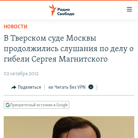
Ссылки
для
упрощенного
НОВОСТИ
ПРОГРАММЫ
доступа
В Тверском суде Москвы
ПОДКАСТЫ
Вернуться
продолжились слушания по делу о
к
АВТОРСКИЕ ПРОЕКТЫ
гибели Сергея Магнитского
основному
ЦИТАТЫ СВОБОДЫ
содержанию
02 октября 2012
Вернутся
МНЕНИЯ
к
Поделиться
Читать без VPN
КУЛЬТУРА
главной
навигации
IDEL.РЕАЛИИ
Приоритетный источник в Google
Вернутся
КАВКАЗ.РЕАЛИИ
к
СЕВЕР.РЕАЛИИ
поиску
СИБИРЬ.РЕАЛИИ