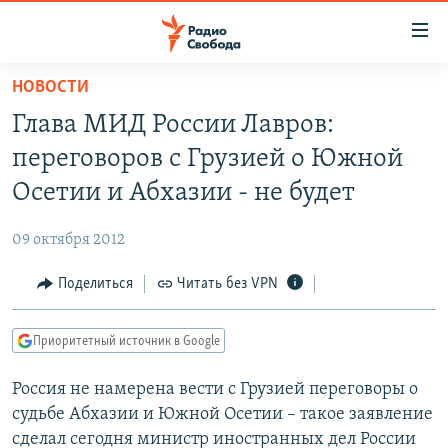
Ссылки
для
упрощенного
НОВОСТИ
ПРОГРАММЫ
доступа
Глава МИД России Лавров:
ПОДКАСТЫ
Вернуться
переговоров с Грузией о Южной
к
АВТОРСКИЕ ПРОЕКТЫ
Осетии и Абхазии - не будет
основному
ЦИТАТЫ СВОБОДЫ
содержанию
09 октября 2012
Вернутся
МНЕНИЯ
к
Поделиться
Читать без VPN
КУЛЬТУРА
главной
навигации
IDEL.РЕАЛИИ
Приоритетный источник в Google
Вернутся
КАВКАЗ.РЕАЛИИ
к
Россия не намерена вести с Грузией переговоры о
СЕВЕР.РЕАЛИИ
поиску
судьбе Абхазии и Южной Осетии – такое заявление
СИБИРЬ.РЕАЛИИ
сделал сегодня министр иностранных дел России