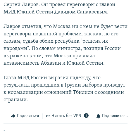
Сергей Лавров. Он провёл переговоры с главой
РАСПИСАНИЕ ВЕЩАНИЯ
МИД Южной Осетии Давидом Санакоевым.
ПОДПИШИТЕСЬ НА РАССЫЛКУ
Лавров отметил, что Москва ни с кем не будет вести
СОЦИАЛЬНЫЕ СЕТИ
переговоры по данной проблеме, так как, по его
словам, судьба обеих республик "решена их
народами". По словам министра, позиция России
выражена в том, что Москва признала
независимость Абхазии и Южной Осетии.
Все сайты РСЕ/РС
Глава МИД России выразил надежду, что
результаты прошедших в Грузии выборов приведут
к нормализации отношений Тбилиси с соседними
странами.
Поделиться
Читать без VPN
Подпишитесь