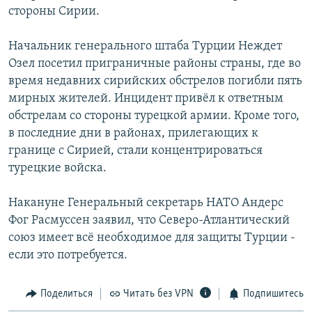
стороны Сирии.
РАСПИСАНИЕ ВЕЩАНИЯ
ПОДПИШИТЕСЬ НА РАССЫЛКУ
Начальник генерального штаба Турции Неждет
Озел посетил приграничные районы страны, где во
СОЦИАЛЬНЫЕ СЕТИ
время недавних сирийских обстрелов погибли пять
мирных жителей. Инцидент привёл к ответным
обстрелам со стороны турецкой армии. Кроме того,
в последние дни в районах, прилегающих к
границе с Сирией, стали концентрироваться
турецкие войска.
Все сайты РСЕ/РС
Накануне Генеральный секретарь НАТО Андерс
Фог Расмуссен заявил, что Северо-Атлантический
союз имеет всё необходимое для защиты Турции -
если это потребуется.
Поделиться
Читать без VPN
Подпишитесь