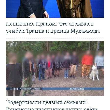
Испытание Ираном. Что скрывают
улыбки Трампа и принца Мухаммеда
"Задерживали целыми семьями".
Гонения на участников хиппи-слёта