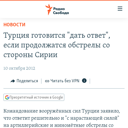
Ссылки
для
упрощенного
НОВОСТИ
ПРОГРАММЫ
доступа
Турция готовится "дать ответ",
ПОДКАСТЫ
Вернуться
если продолжатся обстрелы со
к
АВТОРСКИЕ ПРОЕКТЫ
стороны Сирии
основному
ЦИТАТЫ СВОБОДЫ
содержанию
10 октября 2012
Вернутся
МНЕНИЯ
к
Поделиться
Читать без VPN
КУЛЬТУРА
главной
навигации
IDEL.РЕАЛИИ
Приоритетный источник в Google
Вернутся
КАВКАЗ.РЕАЛИИ
к
Командование вооружённых сил Турции заявило,
СЕВЕР.РЕАЛИИ
поиску
что ответит решительно и "с нарастающей силой"
СИБИРЬ.РЕАЛИИ
на артиллерийские и миномётные обстрелы со