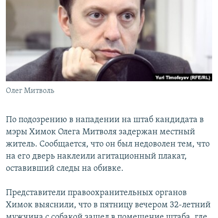
РАСПИСАНИЕ ВЕЩАНИЯ
ПОДПИШИТЕСЬ НА РАССЫЛКУ
СОЦИАЛЬНЫЕ СЕТИ
Олег Митволь
Все сайты РСЕ/РС
По подозрению в нападении на штаб кандидата в
мэры Химок Олега Митволя задержан местный
житель. Сообщается, что он был недоволен тем, что
на его дверь наклеили агитационный плакат,
оставивший следы на обивке.
Представители правоохранительных органов
Химок выяснили, что в пятницу вечером 32-летний
мужчина с собакой зашел в помещение штаба, где