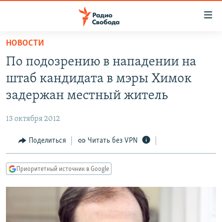
Ссылки
для
упрощенного
НОВОСТИ
ПРОГРАММЫ
доступа
По подозрению в нападении на
ПОДКАСТЫ
Вернуться
штаб кандидата в мэры Химок
к
АВТОРСКИЕ ПРОЕКТЫ
задержан местный житель
основному
ЦИТАТЫ СВОБОДЫ
содержанию
13 октября 2012
Вернутся
МНЕНИЯ
к
Поделиться
Читать без VPN
КУЛЬТУРА
главной
навигации
IDEL.РЕАЛИИ
Приоритетный источник в Google
Вернутся
КАВКАЗ.РЕАЛИИ
к
СЕВЕР.РЕАЛИИ
поиску
СИБИРЬ.РЕАЛИИ