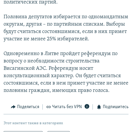
политических партий.
РАСПИСАНИЕ ВЕЩАНИЯ
ПОДПИШИТЕСЬ НА РАССЫЛКУ
Половина депутатов избирается по одномандатным
округам, другая – по партийным спискам. Выборы
будут считаться состоявшимися, если в них примет
СОЦИАЛЬНЫЕ СЕТИ
участие не менее 25% избирателей.
Одновременно в Литве пройдет референдум по
вопросу о необходимости строительства
Висагинской АЭС. Референдум носит
Все сайты РСЕ/РС
консультационный характер. Он будет считаться
состоявшимся, если в нем примет участие не менее
половины граждан, имеющих право голоса.
Поделиться
Читать без VPN
Подпишитесь
Этот контент также в категориях