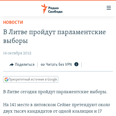
Ссылки
для
упрощенного
НОВОСТИ
ПРОГРАММЫ
доступа
В Литве пройдут парламентские
ПОДКАСТЫ
Вернуться
выборы
к
АВТОРСКИЕ ПРОЕКТЫ
основному
14 октября 2012
ЦИТАТЫ СВОБОДЫ
содержанию
Вернутся
МНЕНИЯ
Поделиться
Читать без VPN
к
КУЛЬТУРА
главной
Приоритетный источник в Google
навигации
IDEL.РЕАЛИИ
Вернутся
В Литве сегодня пройдут парламентские выборы.
КАВКАЗ.РЕАЛИИ
к
СЕВЕР.РЕАЛИИ
поиску
На 141 место в литовском Сейме претендуют около
двух тысяч кандидатов от одной коалиции и 17
СИБИРЬ.РЕАЛИИ