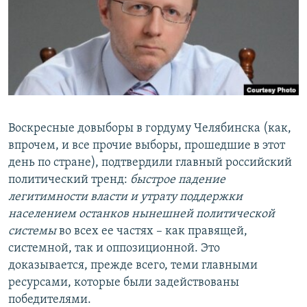
РАСПИСАНИЕ ВЕЩАНИЯ
ПОДПИШИТЕСЬ НА РАССЫЛКУ
СОЦИАЛЬНЫЕ СЕТИ
Воскресные довыборы в гордуму Челябинска (как,
впрочем, и все прочие выборы, прошедшие в этот
день по стране), подтвердили главный российский
Все сайты РСЕ/РС
политический тренд:
быстрое падение
легитимности власти и утрату поддержки
населением останков нынешней политической
системы
во всех ее частях – как правящей,
системной, так и оппозиционной. Это
доказывается, прежде всего, теми главными
ресурсами, которые были задействованы
победителями.