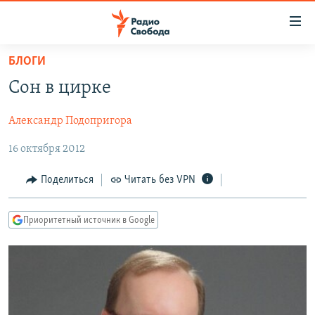
Ссылки
для
упрощенного
БЛОГИ
ПРОГРАММЫ
доступа
Сон в цирке
ПОДКАСТЫ
Вернуться
к
Александр Подопригора
АВТОРСКИЕ ПРОЕКТЫ
основному
16 октября 2012
ЦИТАТЫ СВОБОДЫ
содержанию
Вернутся
МНЕНИЯ
Поделиться
Читать без VPN
к
КУЛЬТУРА
главной
Приоритетный источник в Google
навигации
IDEL.РЕАЛИИ
Вернутся
КАВКАЗ.РЕАЛИИ
к
СЕВЕР.РЕАЛИИ
поиску
СИБИРЬ.РЕАЛИИ