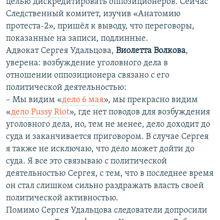
целью дискредитировать оппозиционеров. Сейчас
Следственный комитет, изучив «Анатомию
протеста-2», пришёл к выводу, что переговоры,
показанные на записи, подлинные.
Адвокат Сергея Удальцова,
Виолетта Волкова
,
уверена: возбуждение уголовного дела в
отношении оппозиционера связано с его
политической деятельностью:
– Мы видим «
дело 6 мая
», мы прекрасно видим
«
дело Pussy Riot
», где нет поводов для возбуждения
уголовного дела, но, тем не менее, дело доходит до
суда и заканчивается приговором. В случае Сергея
я также не исключаю, что дело может дойти до
суда. Я все это связываю с политической
деятельностью Сергея, с тем, что в последнее время
он стал слишком сильно раздражать власть своей
политической активностью.
Помимо Сергея Удальцова следователи допросили