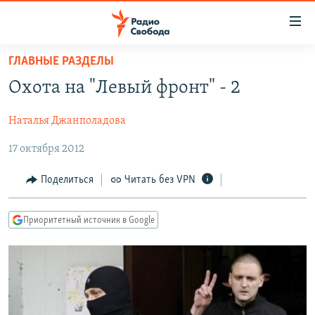
Ссылки
для
упрощенного
ГЛАВНЫЕ РАЗДЕЛЫ
ПРОГРАММЫ
доступа
Охота на "Левый фронт" - 2
ПОДКАСТЫ
Вернуться
к
Наталья Джанполадова
АВТОРСКИЕ ПРОЕКТЫ
основному
17 октября 2012
ЦИТАТЫ СВОБОДЫ
содержанию
Вернутся
МНЕНИЯ
Поделиться
Читать без VPN
к
КУЛЬТУРА
главной
Приоритетный источник в Google
навигации
IDEL.РЕАЛИИ
Вернутся
КАВКАЗ.РЕАЛИИ
к
СЕВЕР.РЕАЛИИ
поиску
СИБИРЬ.РЕАЛИИ