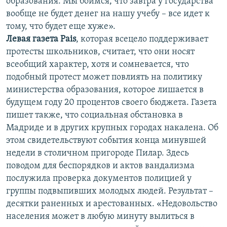
образования. Мы боимся, что завтра у государства
вообще не будет денег на нашу учебу – все идет к
тому, что будет еще хуже».
Левая газета Pais
, которая всецело поддерживает
протесты школьников, считает, что они носят
всеобщий характер, хотя и сомневается, что
подобный протест может повлиять на политику
министерства образования, которое лишается в
будущем году 20 процентов своего бюджета. Газета
пишет также, что социальная обстановка в
Мадриде и в других крупных городах накалена. Об
этом свидетельствуют события конца минувшей
недели в столичном пригороде Пилар. Здесь
поводом для беспорядков и актов вандализма
послужила проверка документов полицией у
группы подвыпивших молодых людей. Результат –
десятки раненных и арестованных. «Недовольство
населения может в любую минуту вылиться в