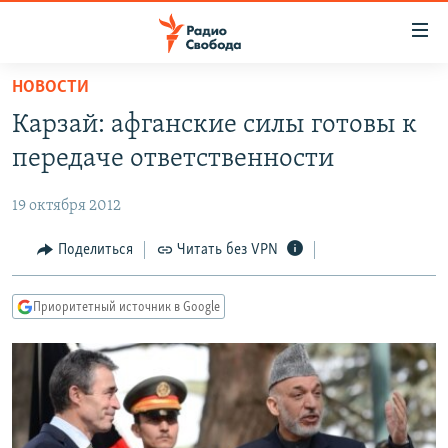
Ссылки
для
упрощенного
НОВОСТИ
ПРОГРАММЫ
доступа
Карзай: афганские силы готовы к
ПОДКАСТЫ
Вернуться
передаче ответственности
к
АВТОРСКИЕ ПРОЕКТЫ
основному
19 октября 2012
ЦИТАТЫ СВОБОДЫ
содержанию
Вернутся
МНЕНИЯ
Поделиться
Читать без VPN
к
КУЛЬТУРА
главной
Приоритетный источник в Google
навигации
IDEL.РЕАЛИИ
Вернутся
КАВКАЗ.РЕАЛИИ
к
СЕВЕР.РЕАЛИИ
поиску
СИБИРЬ.РЕАЛИИ