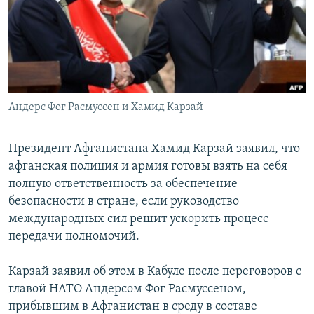
РАСПИСАНИЕ ВЕЩАНИЯ
ПОДПИШИТЕСЬ НА РАССЫЛКУ
СОЦИАЛЬНЫЕ СЕТИ
Андерс Фог Расмуссен и Хамид Карзай
Президент Афганистана Хамид Карзай заявил, что
афганская полиция и армия готовы взять на себя
Все сайты РСЕ/РС
полную ответственность за обеспечение
безопасности в стране, если руководство
международных сил решит ускорить процесс
передачи полномочий.
Карзай заявил об этом в Кабуле после переговоров с
главой НАТО Андерсом Фог Расмуссеном,
прибывшим в Афганистан в среду в составе