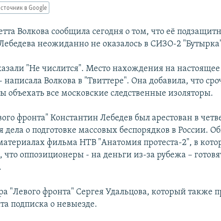
сточник в Google
тта Волкова сообщила сегодня о том, что её подзащит
Лебедева неожиданно не оказалось в СИЗО-2 "Бутырка"
казали "Не числится". Место нахождения на настоящее
- написала Волкова в "Твиттере". Она добавила, что ср
ы объехать все московские следственные изоляторы.
вого фронта" Константин Лебедев был арестован в четв
я дела о подготовке массовых беспорядков в России. О
материалах фильма НТВ "Анатомия протеста-2", в кото
 что оппозиционеры - на деньги из-за рубежа – готовя
.
ра "Левого фронта" Сергея Удальцова, который также п
ята подписка о невыезде.