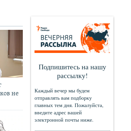
т
ков не