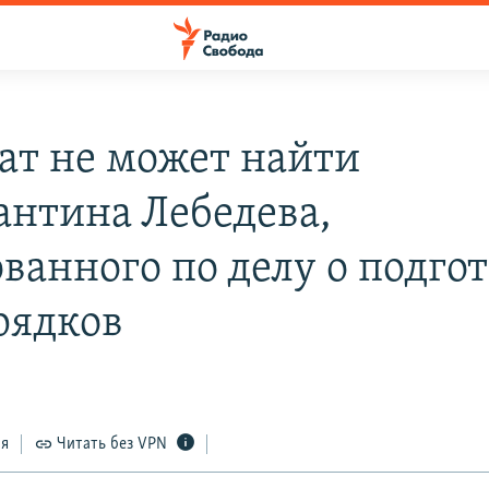
ат не может найти
антина Лебедева,
ованного по делу о подго
рядков
2
ся
Читать без VPN