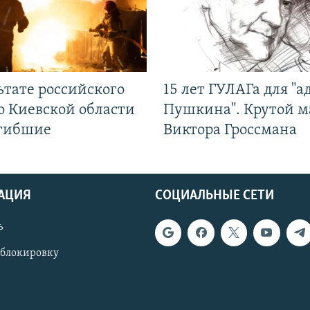
ьтате российского
15 лет ГУЛАГа для "а
о Киевской области
Пушкина". Крутой 
огибшие
Виктора Гроссмана
АЦИЯ
СОЦИАЛЬНЫЕ СЕТИ
ь
 блокировку