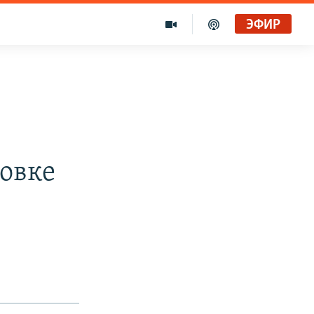
ЭФИР
товке