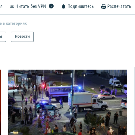
ся
Читать без VPN
Подпишитесь
Распечатать
е в категориях
ы
Новости