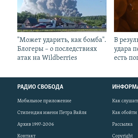
"Может ударить, как бомба".
В резул
Блогеры – о последствиях
удара п
атак на Wildberries
есть п
РАДИО СВОБОДА
ИНФОРМ
Мобильное приложение
Как слушат
СОЦИАЛЬНЫЕ СЕТИ
Стипендия имени Петра Вайля
Как обойти
Архив 1997-2006
Рассылка
Контакт
Copyright