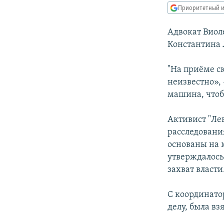
РАСПИСАНИЕ ВЕЩАНИЯ
Приоритетный и
ПОДПИШИТЕСЬ НА РАССЫЛКУ
Адвокат Виоле
Константина 
"На приёме с
неизвестно», 
машина, чтоб
Активист "Ле
расследовани
основаны на 
утверждалось,
захват власти
С координато
делу, была вз