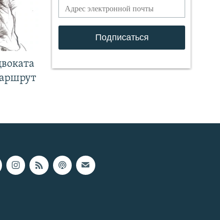
двоката
маршрут