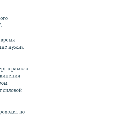
ного
.
 время
очно нужна
ерг в рамках
бвинения
ром
т силовой
роходит по