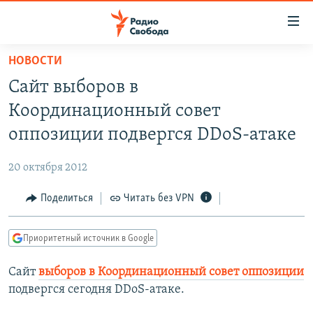
Ссылки
для
упрощенного
НОВОСТИ
ПРОГРАММЫ
доступа
Сайт выборов в
ПОДКАСТЫ
Вернуться
Координационный совет
к
АВТОРСКИЕ ПРОЕКТЫ
оппозиции подвергся DDoS-атаке
основному
ЦИТАТЫ СВОБОДЫ
содержанию
20 октября 2012
Вернутся
МНЕНИЯ
к
Поделиться
Читать без VPN
КУЛЬТУРА
главной
навигации
IDEL.РЕАЛИИ
Приоритетный источник в Google
Вернутся
КАВКАЗ.РЕАЛИИ
к
Сайт
выборов в Координационный совет оппозиции
СЕВЕР.РЕАЛИИ
поиску
подвергся сегодня DDoS-атаке.
СИБИРЬ.РЕАЛИИ