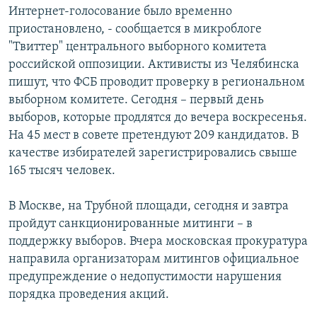
Интернет-голосование было временно
РАСПИСАНИЕ ВЕЩАНИЯ
приостановлено, - сообщается в микроблоге
ПОДПИШИТЕСЬ НА РАССЫЛКУ
"Твиттер" центрального выборного комитета
российской оппозиции. Активисты из Челябинска
СОЦИАЛЬНЫЕ СЕТИ
пишут, что ФСБ проводит проверку в региональном
выборном комитете. Сегодня – первый день
выборов, которые продлятся до вечера воскресенья.
На 45 мест в совете претендуют 209 кандидатов. В
качестве избирателей зарегистрировались свыше
165 тысяч человек.
Все сайты РСЕ/РС
В Москве, на Трубной площади, сегодня и завтра
пройдут санкционированные митинги – в
поддержку выборов. Вчера московская прокуратура
направила организаторам митингов официальное
предупреждение о недопустимости нарушения
порядка проведения акций.