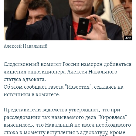
РАСПИСАНИЕ ВЕЩАНИЯ
ПОДПИШИТЕСЬ НА РАССЫЛКУ
СОЦИАЛЬНЫЕ СЕТИ
Алексей Навальный
Следственный комитет России намерен добиваться
лишения оппозиционера Алексея Навального
Все сайты РСЕ/РС
статуса адвоката.
Об этом сообщает газета "Известия", ссылаясь на
источники в комитете.
Представители ведомства утверждают, что при
расследовании так называемого дела "Кировлеса"
выяснилось, что Навальный не имел необходимого
стажа к моменту вступления в адвокатуру, кроме