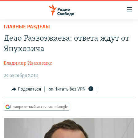
Ссылки
для
упрощенного
ГЛАВНЫЕ РАЗДЕЛЫ
ПРОГРАММЫ
доступа
Дело Развозжаева: ответа ждут от
ПОДКАСТЫ
Вернуться
Януковича
к
АВТОРСКИЕ ПРОЕКТЫ
основному
Владимир Ивахненко
ЦИТАТЫ СВОБОДЫ
содержанию
Вернутся
24 октября 2012
МНЕНИЯ
к
КУЛЬТУРА
Поделиться
Читать без VPN
главной
навигации
IDEL.РЕАЛИИ
Вернутся
Приоритетный источник в Google
КАВКАЗ.РЕАЛИИ
к
СЕВЕР.РЕАЛИИ
поиску
СИБИРЬ.РЕАЛИИ