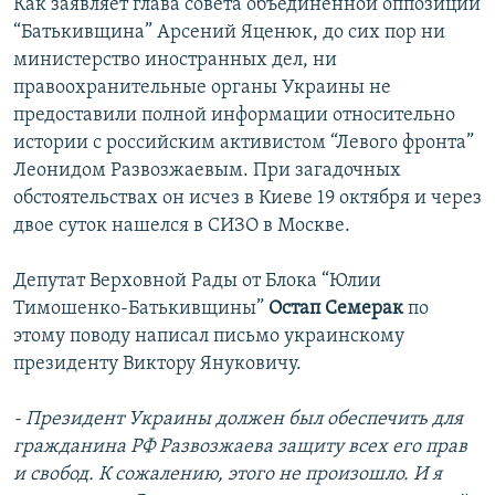
Как заявляет глава совета объединенной оппозиции
“Батькивщина” Арсений Яценюк, до сих пор ни
министерство иностранных дел, ни
правоохранительные органы Украины не
предоставили полной информации относительно
истории с российским активистом “Левого фронта”
Леонидом Развозжаевым. При загадочных
обстоятельствах он исчез в Киеве 19 октября и через
двое суток нашелся в СИЗО в Москве.
Депутат Верховной Рады от Блока “Юлии
Тимошенко-Батькивщины”
Остап Семерак
по
этому поводу написал письмо украинскому
президенту Виктору Януковичу.
- Президент Украины должен был обеспечить для
гражданина РФ Развозжаева защиту всех его прав
и свобод. К сожалению, этого не произошло. И я