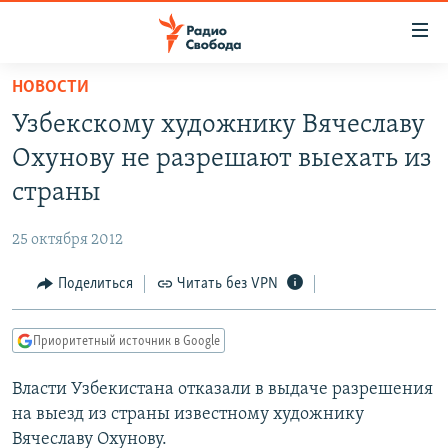
Ссылки
для
упрощенного
НОВОСТИ
ПРОГРАММЫ
доступа
Узбекскому художнику Вячеславу
ПОДКАСТЫ
Вернуться
Охунову не разрешают выехать из
к
АВТОРСКИЕ ПРОЕКТЫ
страны
основному
ЦИТАТЫ СВОБОДЫ
содержанию
25 октября 2012
Вернутся
МНЕНИЯ
к
Поделиться
Читать без VPN
КУЛЬТУРА
главной
навигации
IDEL.РЕАЛИИ
Приоритетный источник в Google
Вернутся
КАВКАЗ.РЕАЛИИ
к
Власти Узбекистана отказали в выдаче разрешения
СЕВЕР.РЕАЛИИ
поиску
на выезд из страны известному художнику
СИБИРЬ.РЕАЛИИ
Вячеславу Охунову.