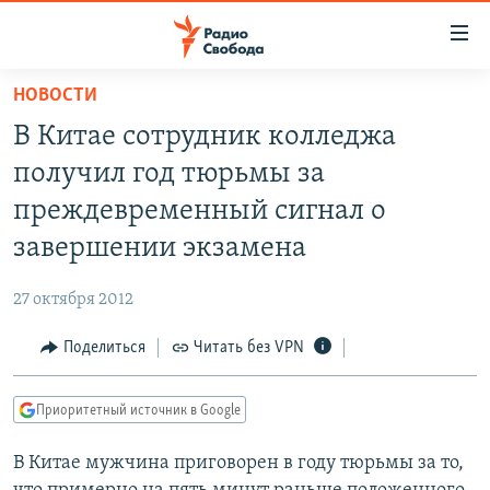
Ссылки
для
упрощенного
НОВОСТИ
ПРОГРАММЫ
доступа
В Китае сотрудник колледжа
ПОДКАСТЫ
Вернуться
получил год тюрьмы за
к
АВТОРСКИЕ ПРОЕКТЫ
преждевременный сигнал о
основному
ЦИТАТЫ СВОБОДЫ
содержанию
завершении экзамена
Вернутся
МНЕНИЯ
к
27 октября 2012
КУЛЬТУРА
главной
Поделиться
Читать без VPN
навигации
IDEL.РЕАЛИИ
Вернутся
КАВКАЗ.РЕАЛИИ
к
Приоритетный источник в Google
СЕВЕР.РЕАЛИИ
поиску
В Китае мужчина приговорен в году тюрьмы за то,
СИБИРЬ.РЕАЛИИ