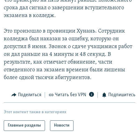
что примерно на пять минут раньше положенного
РАСПИСАНИЕ ВЕЩАНИЯ
срока дал сигнал о завершении вступительного
экзамена в колледж.
ПОДПИШИТЕСЬ НА РАССЫЛКУ
Это произошло в провинции Хунань. Сотрудник
СОЦИАЛЬНЫЕ СЕТИ
колледжа был наказан за ошибку, которую он
допустил 8 июня. Звонок о сдаче учащимися работ
он дал раньше на 4 минуты и 48 секунд. В
результате, как отмечает обвинение, части
отведенного на экзамен времени были лишены
Все сайты РСЕ/РС
более одной тысячи абитуриентов.
Поделиться
Читать без VPN
Подпишитесь
Этот контент также в категориях
Главные разделы
Новости