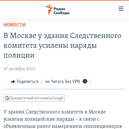
Ссылки
для
упрощенного
НОВОСТИ
ПРОГРАММЫ
доступа
В Москве у здания Следственного
ПОДКАСТЫ
Вернуться
комитета усилены наряды
к
АВТОРСКИЕ ПРОЕКТЫ
полиции
основному
ЦИТАТЫ СВОБОДЫ
содержанию
27 октября 2012
Вернутся
МНЕНИЯ
к
Поделиться
Читать без VPN
КУЛЬТУРА
главной
навигации
IDEL.РЕАЛИИ
Приоритетный источник в Google
Вернутся
КАВКАЗ.РЕАЛИИ
к
У здания Следственного комитета в Москве
СЕВЕР.РЕАЛИИ
поиску
усилены полицейские наряды – в связи с
СИБИРЬ.РЕАЛИИ
объявленным ранее намерением оппозиционеров