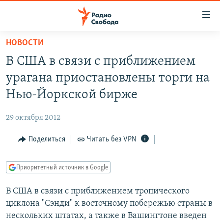
Ссылки
для
упрощенного
НОВОСТИ
ПРОГРАММЫ
доступа
В США в связи с приближением
ПОДКАСТЫ
Вернуться
урагана приостановлены торги на
к
АВТОРСКИЕ ПРОЕКТЫ
Нью-Йоркской бирже
основному
ЦИТАТЫ СВОБОДЫ
содержанию
29 октября 2012
Вернутся
МНЕНИЯ
к
Поделиться
Читать без VPN
КУЛЬТУРА
главной
навигации
IDEL.РЕАЛИИ
Приоритетный источник в Google
Вернутся
КАВКАЗ.РЕАЛИИ
к
В США в связи с приближением тропического
СЕВЕР.РЕАЛИИ
поиску
циклона "Сэнди" к восточному побережью страны в
СИБИРЬ.РЕАЛИИ
нескольких штатах, а также в Вашингтоне введен