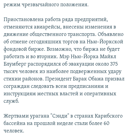
режим чрезвычайного положения.
РАСПИСАНИЕ ВЕЩАНИЯ
ПОДПИШИТЕСЬ НА РАССЫЛКУ
Приостановлена работа ряда предприятий,
отменяются авиарейсы, внесены изменения в
СОЦИАЛЬНЫЕ СЕТИ
движение общественного транспорта. Объявлено
об отмене сегодняшних торгов на Нью-Йоркской
фондовой бирже. Возможно, что биржа не будет
работать и во вторник. Мэр Нью-Йорка Майкл
Блумберг распорядился об эвакуации около 375
тысяч человек из наиболее подверженных удару
Все сайты РСЕ/РС
стихии районов. Президент Барак Обама призвал
сограждан следовать всем предписаниям и
инструкциям местных властей и оперативных
служб.
Жертвами урагана "Сэнди" в странах Карибского
бассейна на прошлой неделе стали более 60
человек.