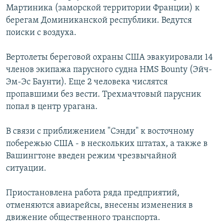
Мартиника (заморской территории Франции) к
РАСПИСАНИЕ ВЕЩАНИЯ
берегам Доминиканской республики. Ведутся
ПОДПИШИТЕСЬ НА РАССЫЛКУ
поиски с воздуха.
СОЦИАЛЬНЫЕ СЕТИ
Вертолеты береговой охраны США эвакуировали 14
членов экипажа парусного судна HMS Bounty (Эйч-
Эм-Эс Баунти). Еще 2 человека числятся
пропавшими без вести. Трехмачтовый парусник
попал в центр урагана.
Все сайты РСЕ/РС
В связи с приближением "Сэнди" к восточному
побережью США - в нескольких штатах, а также в
Вашингтоне введен режим чрезвычайной
ситуации.
Приостановлена работа ряда предприятий,
отменяются авиарейсы, внесены изменения в
движение общественного транспорта.