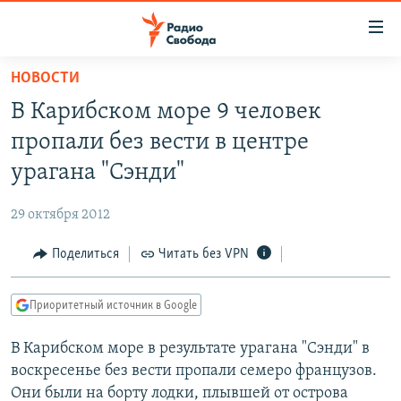
Ссылки
для
упрощенного
НОВОСТИ
ПРОГРАММЫ
доступа
В Карибском море 9 человек
ПОДКАСТЫ
Вернуться
пропали без вести в центре
к
АВТОРСКИЕ ПРОЕКТЫ
урагана "Сэнди"
основному
ЦИТАТЫ СВОБОДЫ
содержанию
29 октября 2012
Вернутся
МНЕНИЯ
к
Поделиться
Читать без VPN
КУЛЬТУРА
главной
навигации
IDEL.РЕАЛИИ
Приоритетный источник в Google
Вернутся
КАВКАЗ.РЕАЛИИ
к
В Карибском море в результате урагана "Сэнди" в
СЕВЕР.РЕАЛИИ
поиску
воскресенье без вести пропали семеро французов.
СИБИРЬ.РЕАЛИИ
Они были на борту лодки, плывшей от острова