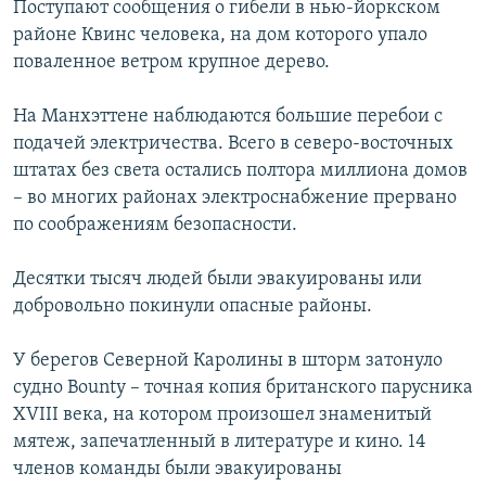
Поступают сообщения о гибели в нью-йоркском
РАСПИСАНИЕ ВЕЩАНИЯ
районе Квинс человека, на дом которого упало
ПОДПИШИТЕСЬ НА РАССЫЛКУ
поваленное ветром крупное дерево.
На Манхэттене наблюдаются большие перебои с
СОЦИАЛЬНЫЕ СЕТИ
подачей электричества. Всего в северо-восточных
штатах без света остались полтора миллиона домов
– во многих районах электроснабжение прервано
по соображениям безопасности.
Все сайты РСЕ/РС
Десятки тысяч людей были эвакуированы или
добровольно покинули опасные районы.
У берегов Северной Каролины в шторм затонуло
судно Bounty – точная копия британского парусника
XVIII века, на котором произошел знаменитый
мятеж, запечатленный в литературе и кино. 14
членов команды были эвакуированы