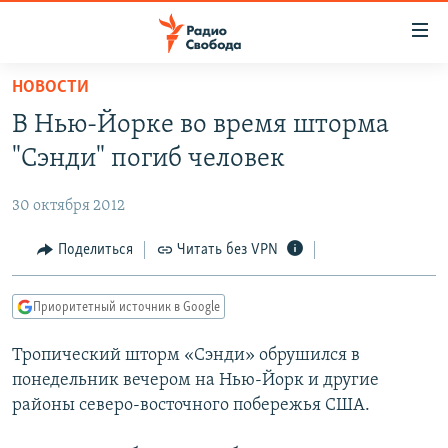
Ссылки
для
упрощенного
НОВОСТИ
ПРОГРАММЫ
доступа
В Нью-Йорке во время шторма
ПОДКАСТЫ
Вернуться
"Сэнди" погиб человек
к
АВТОРСКИЕ ПРОЕКТЫ
основному
30 октября 2012
ЦИТАТЫ СВОБОДЫ
содержанию
Вернутся
МНЕНИЯ
Поделиться
Читать без VPN
к
КУЛЬТУРА
главной
Приоритетный источник в Google
навигации
IDEL.РЕАЛИИ
Вернутся
Тропический шторм «Сэнди» обрушился в
КАВКАЗ.РЕАЛИИ
к
понедельник вечером на Нью-Йорк и другие
СЕВЕР.РЕАЛИИ
поиску
районы северо-восточного побережья США.
СИБИРЬ.РЕАЛИИ