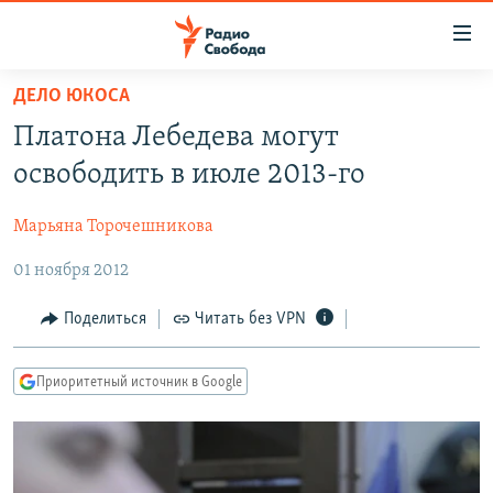
Ссылки
для
упрощенного
ДЕЛО ЮКОСА
ПРОГРАММЫ
доступа
Платона Лебедева могут
ПОДКАСТЫ
Вернуться
освободить в июле 2013-го
к
АВТОРСКИЕ ПРОЕКТЫ
основному
Марьяна Торочешникова
ЦИТАТЫ СВОБОДЫ
содержанию
Вернутся
01 ноября 2012
МНЕНИЯ
к
КУЛЬТУРА
Поделиться
Читать без VPN
главной
навигации
IDEL.РЕАЛИИ
Вернутся
Приоритетный источник в Google
КАВКАЗ.РЕАЛИИ
к
СЕВЕР.РЕАЛИИ
поиску
СИБИРЬ.РЕАЛИИ