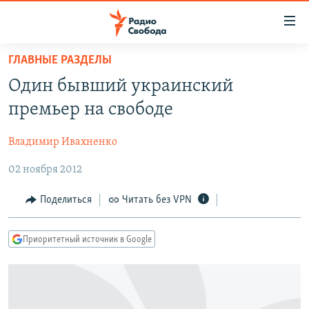
Ссылки
для
упрощенного
ГЛАВНЫЕ РАЗДЕЛЫ
ПРОГРАММЫ
доступа
Один бывший украинский
ПОДКАСТЫ
Вернуться
премьер на свободе
к
АВТОРСКИЕ ПРОЕКТЫ
основному
Владимир Ивахненко
ЦИТАТЫ СВОБОДЫ
содержанию
Вернутся
02 ноября 2012
МНЕНИЯ
к
КУЛЬТУРА
Поделиться
Читать без VPN
главной
навигации
IDEL.РЕАЛИИ
Вернутся
Приоритетный источник в Google
КАВКАЗ.РЕАЛИИ
к
СЕВЕР.РЕАЛИИ
поиску
СИБИРЬ.РЕАЛИИ