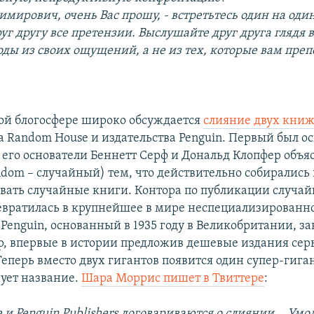
мирович, очень Вас прошу, - встретьтесь один на оди
г другу все претензии. Выслушайте друг друга глядя в
оды из своих ощущений, а не из тех, которые вам пре
ой блогосфере широко обсуждается
слияние двух кни
а Random House и издательства Penguin. Первый был ос
и его основатели Беннетт Серф и Дональд Клопфер объя
ndom – случайный) тем, что действительно собирались 
вать случайные книги. Контора по публикации случай
вратилась в крупнейшее в мире неспециализированн
 Penguin, основанный в 1935 году в Великобритании, за
 впервые в истории предложив дешевые издания сер
еперь вместо двух гигантов появится один супер-гиган
нует название.
Шара Моррис пишет в Твиттере
:
и Penguin Publishers договариваются о слиянии... Умо