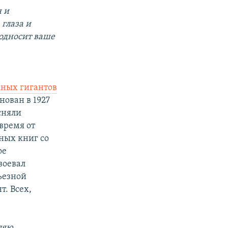
н и
 глаза и
подносит ваше
жных гигантов
нован в 1927
сняли
время от
ных книг со
ое
воевал
ьезной
т. Всех,
ляю,