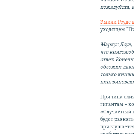
пожалуйста, 
Эмили Роудс в
уходящем “Пи
Маркус Доул,
что книголюб
ответ. Конеч
обложки давн
только книжк
пингвиновски
Причина слия
гигантам – к
«Случайный п
будет равнят
прислушается