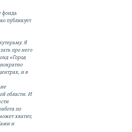
у фонда
мо публикует
кутерьму. Я
зать про него
фонд «Город
днократно
ентрах, и в
 не
ой области. И
асти
работа по
может хватит,
бами и