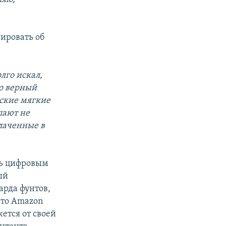
гировать об
лго искал,
о верный
вские мягкие
пают не
блаченные в
ть цифровым
ый
арда фунтов,
что Amazon
ется от своей