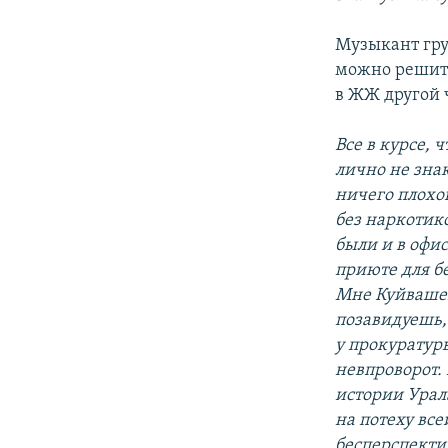
Музыкант гру
можно решить
в ЖЖ другой
Все в курсе, 
лично не зна
ничего плохог
без наркотик
были и в офи
приюте для б
Мне Куйвашев
позавидуешь,
у прокуратуры
невпроворот. 
истории Урал
на потеху все
бесперспект