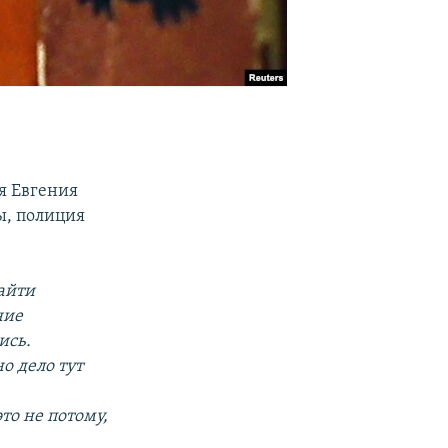
я Евгения
ы, полиция
айти
ние
ись.
но дело тут
это не потому,