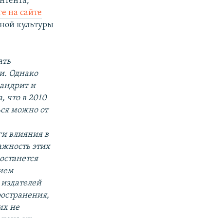
нтента,
е на сайте
жной культуры
ать
и. Однако
хандрит и
, что в 2010
ься можно от
ги влияния в
ажность этих
 останется
нием
 издателей
ространения,
их не