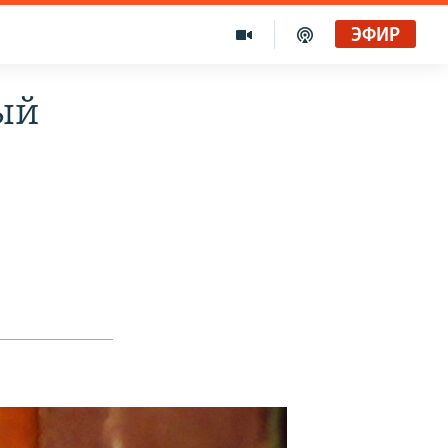
ЭФИР
ый