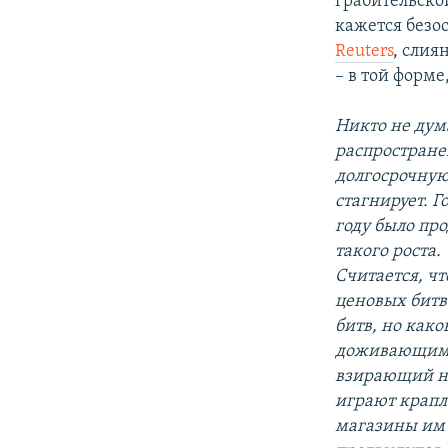
грабительско
кажется безо
Reuters
, слия
– в той форме
Никто не дума
распростране
долгосрочную
стагнирует. Г
году было про
такого роста.
Считается, ч
ценовых битв
битв, но како
доживающим п
взирающий на
играют крапл
магазины им 