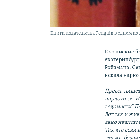
Книги издательства Penguin в одном и
Российские б
екатеринбург
Ройзмана. Се
искала нарко
Пресса пишет
наркотики. Н
ведомости" П
Вот так и жив
явно нечистое
Так что если 
что мы безви