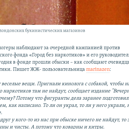
з лондонских букинистических магазинов
логеры наблюдают за очередной кампанией против
ского фонда «Город без наркотиков» и его руководител
годня в фонде прошли обыски – как сообщают очевидц
тики. Пишет ЖЖ- пользовательница
marinazen
:
 веселые вещи. Пригнали кинолога с собакой, чтобы н
о наркотиков там не найдут, сообщает издание "Вечер
очему? Потому что фигуранты дела заранее подготовил
ем, как написано. То ли он украл, то ли у него украли, 
.
вдруг у кого-то из нас при обыске ничего не найдут, то 
нны и чисты. А потому что коварны и хитры.