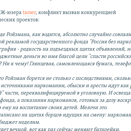
ЖЖ-юзера
tarser
, конфликт вызван конкуренцией
еских проектов:
де Ройзмана, как водится, абсолютно случайно совпали
й рекламой государственного фонда "Россия без нарко
графия - редкость на подъездных щитах объявлений, н
джетные деньги во имя благой цели "спасти российски
 Ни к чему! Глянцевая, самоклеющаяся бумага, телефо
то Ройзман борется не столько с последствиями, скольк
источниками наркомании, обыски и аресты идут как 
" части, переквалифицируемой в уголовную. И освещ
фонда, а показания наркоманов, готовых за дозу воскр
в ему на воспитание своих детей. Мелочи это.
 написано на щитах борцов идущих на смену: наркома
бюджет неделим.
дет вечной, вот как раз сейчас меняют батарейки.