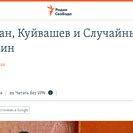
ан, Куйвашев и Случайн
вин
ная
ся
Читать без VPN
сточник в Google