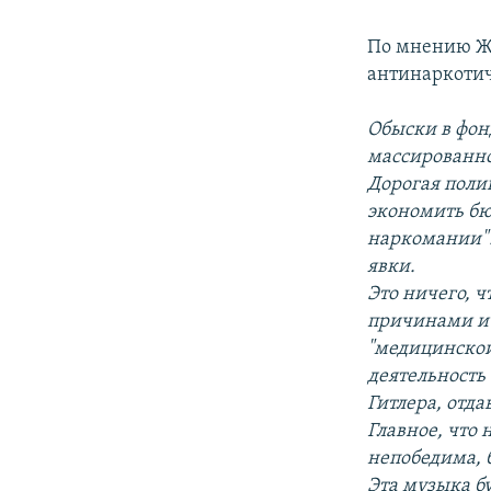
По мнению 
антинаркотич
Обыски в фон
массированно
Дорогая поли
экономить бю
наркомании"?
явки.
Это ничего, ч
причинами и 
"медицинской
деятельность 
Гитлера, отда
Главное, что
непобедима, 
Эта музыка бу