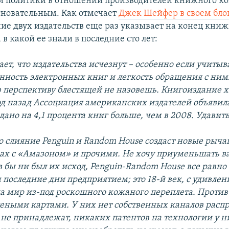
й политики в отношении производителей книжного ко
сновательным. Как отмечает
Джек Шейфер в своем блог
ние двух издательств еще раз указывает на конец кни
, в какой ее знали в последние сто лет:
ет, что издательства исчезнут – особенно если учитыв
нность электронных книг и легкость обращения с ним
 перспективу блестящей не назовешь. Книгоиздание 
од назад Ассоциация американских издателей объявила
дано на 4,1 процента книг больше, чем в 2008. Удавит
то слияние
Penguin
и
Random
House
создаст новые рыча
ах с «Амазоном» и прочими. Не хочу приуменьшать в
в бы ни был их исход, Penguin-Random House все равно
оследние дни предприятием; это 18-й век, с удивле
 мир из-под роскошного кожаного переплета. Против
еными картами. У них нет собственных каналов расп
не принадлежат, никаких патентов на технологии у н