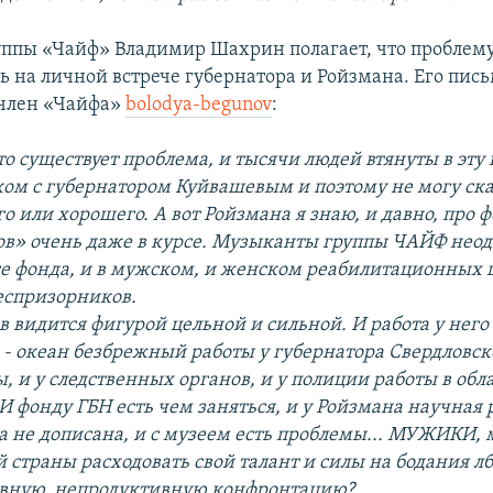
ппы «Чайф» Владимир Шахрин полагает, что проблем
 на личной встрече губернатора и Ройзмана. Его пись
 член «Чайфа»
bolodya-begunov
:
что существует проблема, и тысячи людей втянуты в эту 
ком с губернатором Куйвашевым и поэтому не могу ска
о или хорошего. А вот Ройзмана я знаю, и давно, про 
ов» очень даже в курсе. Музыканты группы ЧАЙФ нео
се фонда, и в мужском, и женском реабилитационных ц
еспризорников.
 видится фигурой цельной и сильной. И работа у него
 - океан безбрежный работы у губернатора Свердловск
, и у следственных органов, и у полиции работы в обл
И фонду ГБН есть чем заняться, и у Ройзмана научная 
а не дописана, и с музеем есть проблемы... МУЖИКИ, 
й страны расходовать свой талант и силы на бодания л
ивную, непродуктивную конфронтацию?