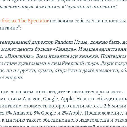
назовите новую компанию «Случайный пингвин»!
 блогах The Spectator
позволила себе слегка поносталь
нгвине”:
 генеральный директор Random House, должно быть, до
 может ценить больше «Киндла». И нашел единственн
но, «Пингвина». Всем нравятся эти книжки. Пингвино
о стали культовыми в дизайнерской среде. Люди поку
и, но и кружки, сумки, открытки и даже шезлонги, о
е ливреи.
ния ясна всем: книгоиздатели пытаются противостоя
омпаниям Amazon, Google, Apple. Но даже объединенн
ингвин», стоимость которого оценивается в 2,5 милли
ься 6% Amazon, 8% Google и 2% Apple. Предположение, 
 к мнению такого объединенного издательства и откаж