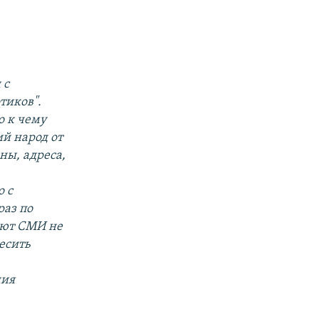
 с
тиков".
о к чему
й народ от
ны, адреса,
о с
раз по
ают СМИ не
есить
ния