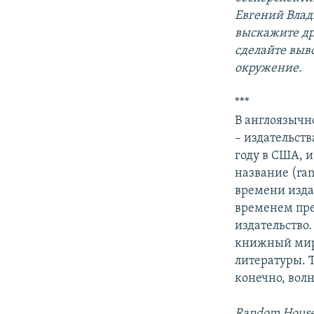
Евгений Влади
выскажите дру
сделайте выв
окружение.
***
В англоязычн
– издательств
году в США, 
название (ra
времени изда
временем пре
издательство.
книжный мир,
литературы. Т
конечно, вол
Random House 