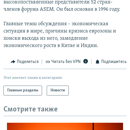
высокопоставленные представители 52 стран-
РАСПИСАНИЕ ВЕЩАНИЯ
членов форума ASEM. Он был основан в 1996 году.
ПОДПИШИТЕСЬ НА РАССЫЛКУ
Главные темы обсуждения – экономическая
ситуация в мире, причины кризиса еврозоны и
СОЦИАЛЬНЫЕ СЕТИ
поиски выхода из него, замедление
экономического роста в Китае и Индии.
Поделиться
Читать без VPN
Подпишитесь
Все сайты РСЕ/РС
Этот контент также в категориях
Главные разделы
Новости
Смотрите также