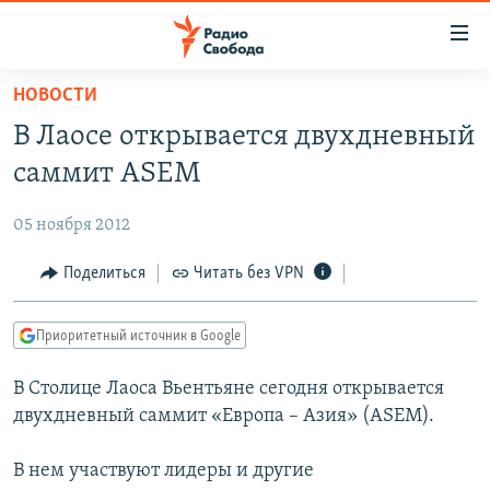
Ссылки
для
упрощенного
НОВОСТИ
ПРОГРАММЫ
доступа
В Лаосе открывается двухдневный
ПОДКАСТЫ
Вернуться
саммит ASEM
к
АВТОРСКИЕ ПРОЕКТЫ
основному
05 ноября 2012
ЦИТАТЫ СВОБОДЫ
содержанию
Вернутся
МНЕНИЯ
Поделиться
Читать без VPN
к
КУЛЬТУРА
главной
Приоритетный источник в Google
навигации
IDEL.РЕАЛИИ
Вернутся
В Столице Лаоса Вьентьяне сегодня открывается
КАВКАЗ.РЕАЛИИ
к
двухдневный саммит «Европа – Азия» (ASEM).
СЕВЕР.РЕАЛИИ
поиску
В нем участвуют лидеры и другие
СИБИРЬ.РЕАЛИИ