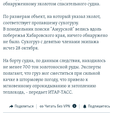
обнаруженному эхолотом спасательного судна.
РАСПИСАНИЕ ВЕЩАНИЯ
ПОДПИШИТЕСЬ НА РАССЫЛКУ
По размерам объект, на который указал эхолот,
соответствует пропавшему сухогрузу.
СОЦИАЛЬНЫЕ СЕТИ
В понедельник поиски "Амурской" велись вдоль
побережья Хабаровского края, ничего обнаружено
не было. Сухогруз с девятью членами экипажа
исчез 28 октября.
На борту судна, по данным следствия, находилось
Все сайты РСЕ/РС
не менее 700 тон золотоносной руды. Эксперты
полагают, что груз мог сместиться при сильной
качке в штормовую погоду, что привело к
мгновенному опрокидыванию и затоплению
теплохода, - передает ИТАР-ТАСС.
Поделиться
Читать без VPN
Подпишитесь