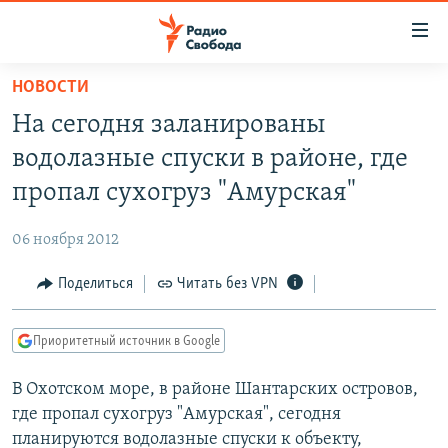
Ссылки
для
упрощенного
НОВОСТИ
ПРОГРАММЫ
доступа
На сегодня заланированы
ПОДКАСТЫ
Вернуться
водолазные спуски в районе, где
к
АВТОРСКИЕ ПРОЕКТЫ
пропал сухогруз "Амурская"
основному
ЦИТАТЫ СВОБОДЫ
содержанию
06 ноября 2012
Вернутся
МНЕНИЯ
к
Поделиться
Читать без VPN
КУЛЬТУРА
главной
навигации
IDEL.РЕАЛИИ
Приоритетный источник в Google
Вернутся
КАВКАЗ.РЕАЛИИ
к
В Охотском море, в районе Шантарских островов,
СЕВЕР.РЕАЛИИ
поиску
где пропал сухогруз "Амурская", сегодня
СИБИРЬ.РЕАЛИИ
планируются водолазные спуски к объекту,