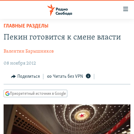
Ссылки
для
упрощенного
ГЛАВНЫЕ РАЗДЕЛЫ
ПРОГРАММЫ
доступа
Пекин готовится к смене власти
ПОДКАСТЫ
Вернуться
к
Валентин Барышников
АВТОРСКИЕ ПРОЕКТЫ
основному
08 ноября 2012
ЦИТАТЫ СВОБОДЫ
содержанию
Вернутся
МНЕНИЯ
Поделиться
Читать без VPN
к
КУЛЬТУРА
главной
Приоритетный источник в Google
навигации
IDEL.РЕАЛИИ
Вернутся
КАВКАЗ.РЕАЛИИ
к
СЕВЕР.РЕАЛИИ
поиску
СИБИРЬ.РЕАЛИИ