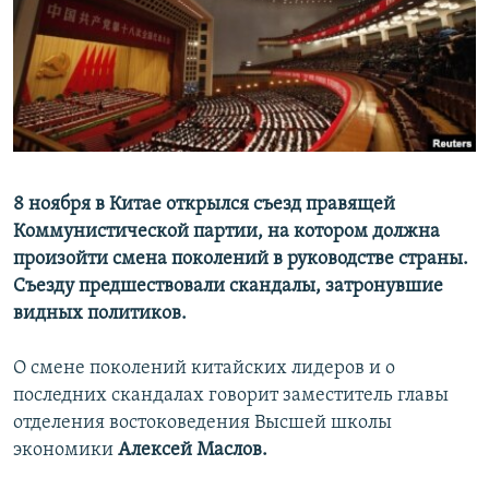
РАСПИСАНИЕ ВЕЩАНИЯ
ПОДПИШИТЕСЬ НА РАССЫЛКУ
СОЦИАЛЬНЫЕ СЕТИ
8 ноября в Китае открылся съезд правящей
Коммунистической партии, на котором должна
произойти смена поколений в руководстве страны.
Все сайты РСЕ/РС
Съезду предшествовали скандалы, затронувшие
видных политиков.
О смене поколений китайских лидеров и о
последних скандалах говорит заместитель главы
отделения востоковедения Высшей школы
экономики
Алексей Маслов.