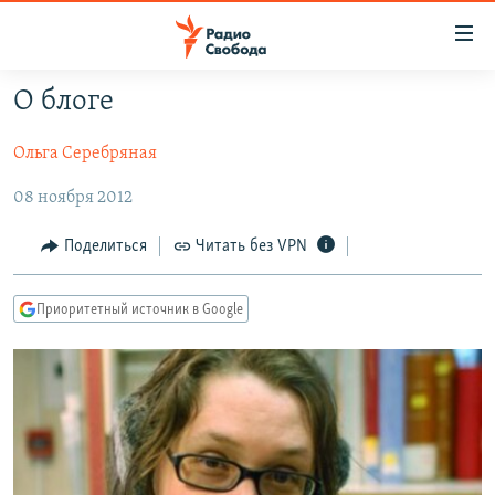
Ссылки
для
упрощенного
О блоге
ПРОГРАММЫ
доступа
Ольга Серебряная
ПОДКАСТЫ
Вернуться
к
АВТОРСКИЕ ПРОЕКТЫ
08 ноября 2012
основному
ЦИТАТЫ СВОБОДЫ
содержанию
Поделиться
Читать без VPN
Вернутся
МНЕНИЯ
к
Приоритетный источник в Google
КУЛЬТУРА
главной
навигации
IDEL.РЕАЛИИ
Вернутся
КАВКАЗ.РЕАЛИИ
к
СЕВЕР.РЕАЛИИ
поиску
СИБИРЬ.РЕАЛИИ