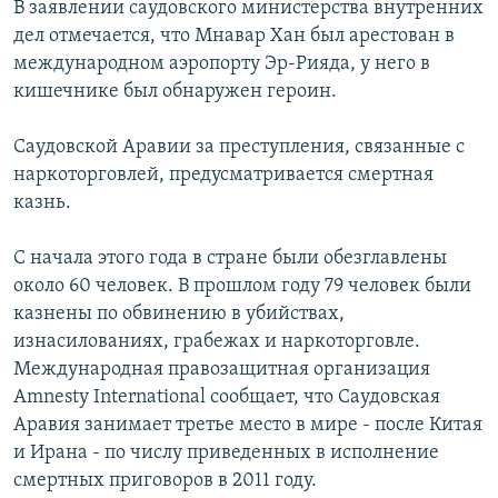
В заявлении саудовского министерства внутренних
РАСПИСАНИЕ ВЕЩАНИЯ
дел отмечается, что Мнавар Хан был арестован в
ПОДПИШИТЕСЬ НА РАССЫЛКУ
международном аэропорту Эр-Рияда, у него в
кишечнике был обнаружен героин.
СОЦИАЛЬНЫЕ СЕТИ
Саудовской Аравии за преступления, связанные с
наркоторговлей, предусматривается смертная
казнь.
С начала этого года в стране были обезглавлены
Все сайты РСЕ/РС
около 60 человек. В прошлом году 79 человек были
казнены по обвинению в убийствах,
изнасилованиях, грабежах и наркоторговле.
Международная правозащитная организация
Amnesty International сообщает, что Саудовская
Аравия занимает третье место в мире - после Китая
и Ирана - по числу приведенных в исполнение
смертных приговоров в 2011 году.