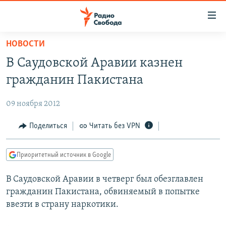
Ссылки
для
упрощенного
НОВОСТИ
ПРОГРАММЫ
доступа
В Саудовской Аравии казнен
ПОДКАСТЫ
Вернуться
гражданин Пакистана
к
АВТОРСКИЕ ПРОЕКТЫ
основному
09 ноября 2012
ЦИТАТЫ СВОБОДЫ
содержанию
Вернутся
МНЕНИЯ
Поделиться
Читать без VPN
к
КУЛЬТУРА
главной
Приоритетный источник в Google
навигации
IDEL.РЕАЛИИ
Вернутся
В Саудовской Аравии в четверг был обезглавлен
КАВКАЗ.РЕАЛИИ
к
гражданин Пакистана, обвиняемый в попытке
СЕВЕР.РЕАЛИИ
поиску
ввезти в страну наркотики.
СИБИРЬ.РЕАЛИИ