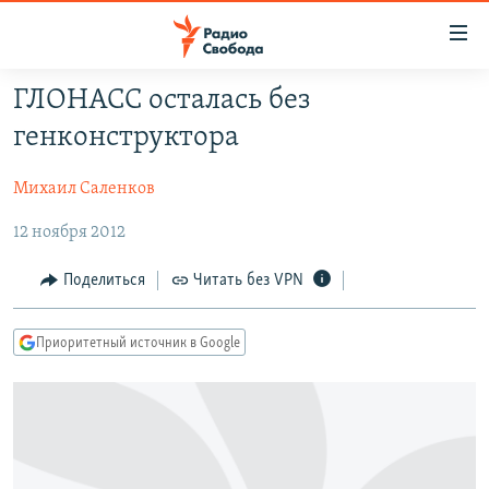
Ссылки
для
упрощенного
ГЛОНАСС осталась без
ПРОГРАММЫ
доступа
генконструктора
ПОДКАСТЫ
Вернуться
к
Михаил Саленков
АВТОРСКИЕ ПРОЕКТЫ
основному
12 ноября 2012
ЦИТАТЫ СВОБОДЫ
содержанию
Вернутся
МНЕНИЯ
Поделиться
Читать без VPN
к
КУЛЬТУРА
главной
Приоритетный источник в Google
навигации
IDEL.РЕАЛИИ
Вернутся
КАВКАЗ.РЕАЛИИ
к
СЕВЕР.РЕАЛИИ
поиску
СИБИРЬ.РЕАЛИИ