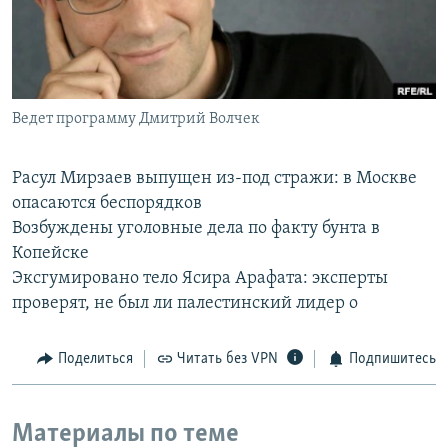
РАСПИСАНИЕ ВЕЩАНИЯ
ПОДПИШИТЕСЬ НА РАССЫЛКУ
СОЦИАЛЬНЫЕ СЕТИ
Ведет программу Дмитрий Волчек
Расул Мирзаев выпущен из-под стражи: в Москве
опасаются беспорядков
Возбуждены уголовные дела по факту бунта в
Все сайты РСЕ/РС
Копейске
Эксгумировано тело Ясира Арафата: эксперты
проверят, не был ли палестинский лидер о
Поделиться
Читать без VPN
Подпишитесь
Материалы по теме