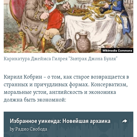
РАСПИСАНИЕ ВЕЩАНИЯ
ПОДПИШИТЕСЬ НА РАССЫЛКУ
СОЦИАЛЬНЫЕ СЕТИ
Карикатура Джеймса Гилрея "Завтрак Джона Булля"
Все сайты РСЕ/РС
Кирилл Кобрин – о том, как старое возвращается в
странных и причудливых формах. Консерватизм,
моральные устои, английскость и экономика
должна быть экономной:
Избранное уикенда: Новейшая архаика
by
Радио Свобода
No media source currently available