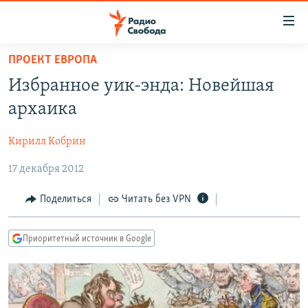
Ссылки
для
упрощенного
ПРОЕКТ ЕВРОПА
ПРОГРАММЫ
доступа
Избранное уик-энда: Новейшая
ПОДКАСТЫ
Вернуться
архаика
к
АВТОРСКИЕ ПРОЕКТЫ
основному
Кирилл Кобрин
ЦИТАТЫ СВОБОДЫ
содержанию
Вернутся
17 декабря 2012
МНЕНИЯ
к
КУЛЬТУРА
Поделиться
Читать без VPN
главной
навигации
IDEL.РЕАЛИИ
Вернутся
Приоритетный источник в Google
КАВКАЗ.РЕАЛИИ
к
СЕВЕР.РЕАЛИИ
поиску
СИБИРЬ.РЕАЛИИ