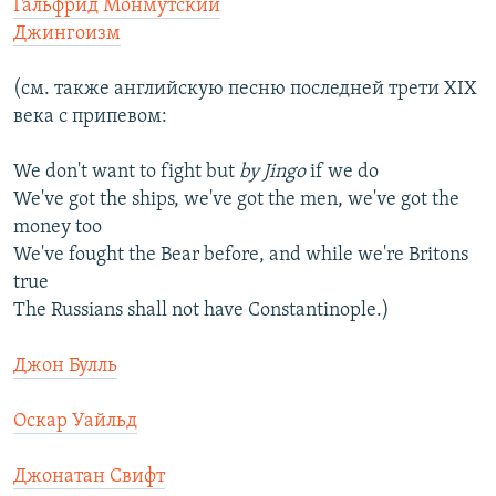
Гальфрид Монмутский
Джингоизм
(см. также английскую песню последней трети XIX
века с припевом:
We don't want to fight but
by Jingo
if we do
We've got the ships, we've got the men, we've got the
money too
We've fought the Bear before, and while we're Britons
true
The Russians shall not have Constantinople.)
Джон Булль
Оскар Уайльд
Джонатан Свифт