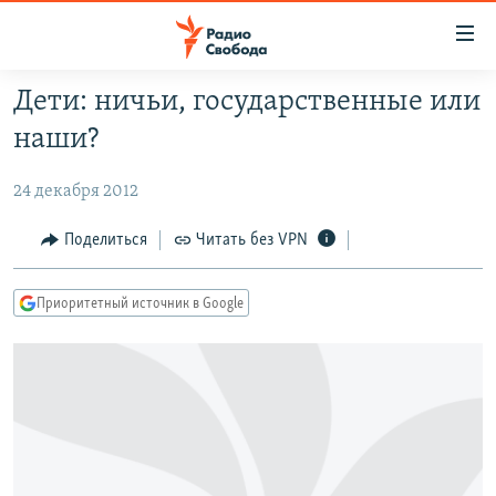
Ссылки
для
упрощенного
Дети: ничьи, государственные или
ПРОГРАММЫ
доступа
наши?
ПОДКАСТЫ
Вернуться
к
24 декабря 2012
АВТОРСКИЕ ПРОЕКТЫ
основному
ЦИТАТЫ СВОБОДЫ
Поделиться
Читать без VPN
содержанию
Вернутся
МНЕНИЯ
к
Приоритетный источник в Google
КУЛЬТУРА
главной
навигации
IDEL.РЕАЛИИ
Вернутся
КАВКАЗ.РЕАЛИИ
к
СЕВЕР.РЕАЛИИ
поиску
СИБИРЬ.РЕАЛИИ