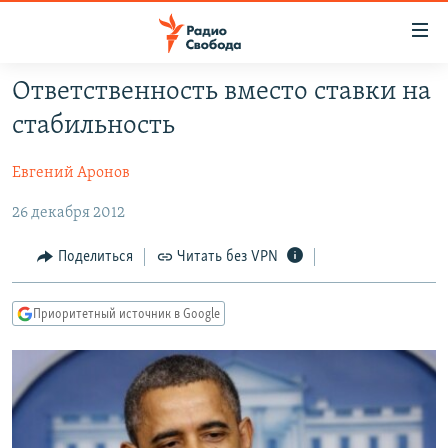
Ссылки
для
упрощенного
Ответственность вместо ставки на
ПРОГРАММЫ
доступа
стабильность
ПОДКАСТЫ
Вернуться
к
Евгений Аронов
АВТОРСКИЕ ПРОЕКТЫ
основному
26 декабря 2012
ЦИТАТЫ СВОБОДЫ
содержанию
Вернутся
МНЕНИЯ
Поделиться
Читать без VPN
к
КУЛЬТУРА
главной
Приоритетный источник в Google
навигации
IDEL.РЕАЛИИ
Вернутся
КАВКАЗ.РЕАЛИИ
к
СЕВЕР.РЕАЛИИ
поиску
СИБИРЬ.РЕАЛИИ