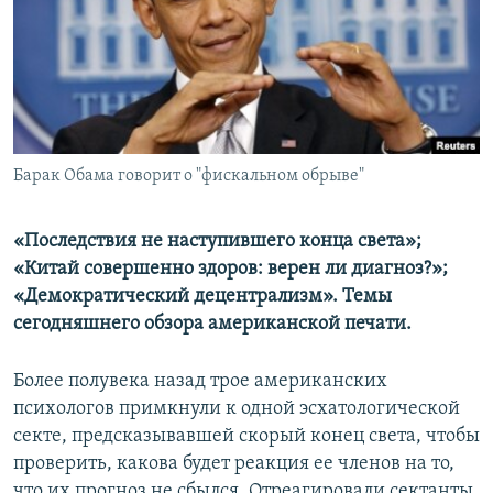
РАСПИСАНИЕ ВЕЩАНИЯ
ПОДПИШИТЕСЬ НА РАССЫЛКУ
СОЦИАЛЬНЫЕ СЕТИ
Барак Обама говорит о "фискальном обрыве"
«Последствия не наступившего конца света»;
Все сайты РСЕ/РС
«Китай совершенно здоров: верен ли диагноз?»;
«Демократический децентрализм». Темы
сегодняшнего обзора американской печати.
Более полувека назад трое американских
психологов примкнули к одной эсхатологической
секте, предсказывавшей скорый конец света, чтобы
проверить, какова будет реакция ее членов на то,
что их прогноз не сбылся. Отреагировали сектанты