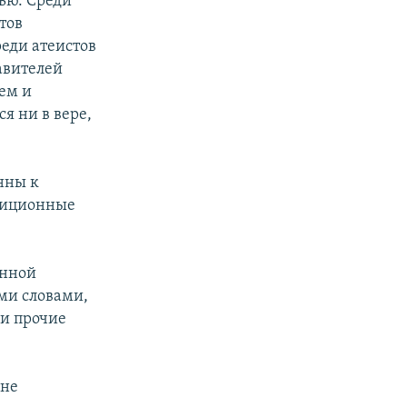
ью. Среди
тов
еди атеистов
авителей
ем и
я ни в вере,
нны к
диционные
енной
ми словами,
 и прочие
 не