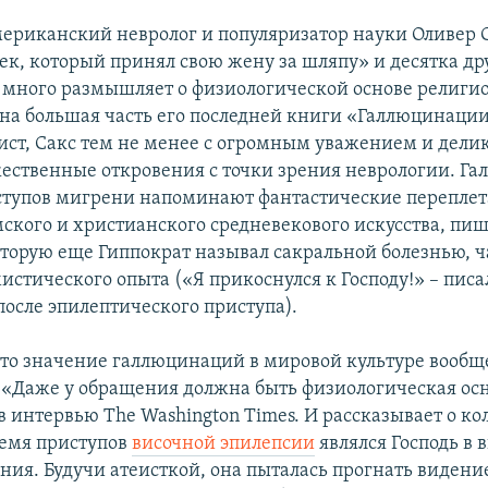
ериканский невролог и популяризатор науки Оливер С
ек, который принял свою жену за шляпу» и десятка др
, много размышляет о физиологической основе религио
на большая часть его последней книги «Галлюцинации»
ист, Сакс тем не менее с огромным уважением и дели
жественные откровения с точки зрения неврологии. Г
ступов мигрени напоминают фантастические перепле
ского и христианского средневекового искусства, пиш
оторую еще Гиппократ называл сакральной болезнью, ч
истического опыта («Я прикоснулся к Господу!» – писа
после эпилептического приступа).
что значение галлюцинаций в мировой культуре вообщ
 «Даже у обращения должна быть физиологическая осн
в интервью The Washington Times. И рассказывает о ко
ремя приступов
височной эпилепсии
являлся Господь в 
ния. Будучи атеисткой, она пыталась прогнать видение