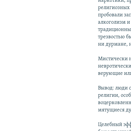
наркотики, п
религиозных 
пробовали за
алкоголизм и
традиционных
трезвостью бы
ни дурмане, 
Мистически н
невротически
верующие или 
Вывод: люди 
религии, осо
воцерковленн
мятущиеся ду
Целебный эфф