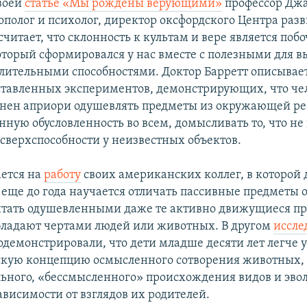
своей
статье «Мы рождены верующими»
профессор Дж
ополог и психолог, директор оксфордского Центра раз
считает, что склонность к культам и вере является по
оторый сформировался у нас вместе с полезными для 
ительными способностями. Доктор Барретт описывае
ставленных экспериментов, демонстрирующих, что чел
нен априори одушевлять предметы из окружающей ре
ную обусловленность во всем, домысливать то, что не 
 сверхспособности у неизвестных объектов.
ается на
работу
своих американских коллег, в которой 
 еще до года научается отличать пассивные предметы 
итать одушевленными даже те активно движущиеся п
бладают чертами людей или животных. В другом
иссле
одемонстрировали, что дети младше десяти лет легче 
скую концепцию осмысленного сотворения животных,
ьного, «бессмысленного» происхождения видов и эво
ависимости от взглядов их родителей.