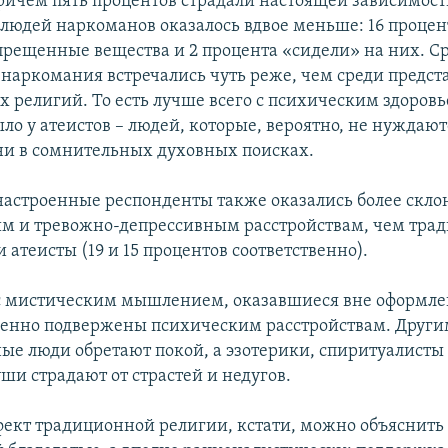
ричем пять процентов страдали настоящей зависимост
людей наркоманов оказалось вдвое меньше: 16 процен
прещенные вещества и 2 процента «сидели» на них. Ср
 наркомания встречались чуть реже, чем среди предст
 религий. То есть лучше всего с психическим здоровь
ло у атеистов – людей, которые, вероятно, не нуждаютс
ни в сомнительных духовных поисках.
астроенные респонденты также оказались более скло
м и тревожно-депрессивным расстройствам, чем тра
атеисты (19 и 15 процентов соответственно).
с мистическим мышлением, оказавшиеся вне оформл
бенно подвержены психическим расстройствам. Други
ые люди обретают покой, а эзотерики, спиритуалисты
ши страдают от страстей и недугов.
ект традиционной религии, кстати, можно объяснить