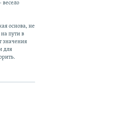
– весело
кая основа, не
на пути в
т значения
и для
орить.