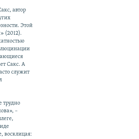
акс, автор
угих
зности. Этой
 (2012).
катностью
аллюцинации
тающиеся
ет Сакс. А
асто служит
л
е трудно
ова», –
ллеге,
виде
, восклицая: