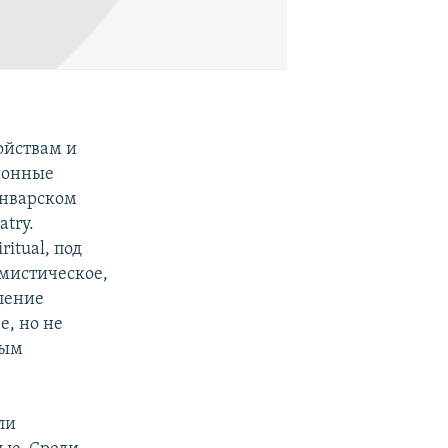
ойствам и
ионные
январском
atry.
itual, под
 мистическое,
ление
е, но не
ным
ли