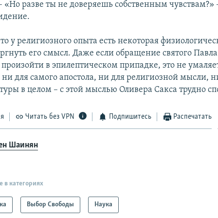
– «Но разве ты не доверяешь собственным чувствам?» 
видение.
что у религиозного опыта есть некоторая физиологичес
ргнуть его смысл. Даже если обращение святого Павла 
 произойти в эпилептическом припадке, это не умаляе
 ни для самого апостола, ни для религиозной мысли, н
туры в целом – с этой мыслью Оливера Сакса трудно сп
ся
Читать без VPN
Подпишитесь
Распечатать
ен Шаинян
е в категориях
ка
Выбор Свободы
Наука