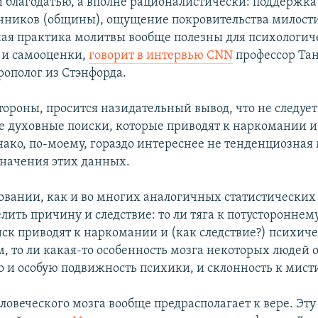
 благодатью, а вполне рационалистически: поддержка
иков (общины), ощущение покровительства милости
ая практика молитвы вообще полезны для психологич
 и самооценки,
говорит в интервью CNN
профессор Та
рополог из Стэнфорда.
стороны, просится назидательный вывод, что не следует
 духовные поиски, которые приводят к наркомании и
нако, по-моему, гораздо интереснее не тенденциозная 
начения этих данных.
довании, как и во многих аналогичных статистических
лить причину и следствие: то ли тяга к потустороннем
ск приводят к наркомании и (как следствие?) психич
м, то ли какая-то особенность мозга некоторых людей 
 и особую подвижность психики, и склонность к мист
ловеческого мозга вообще предрасполагает к вере. Эт