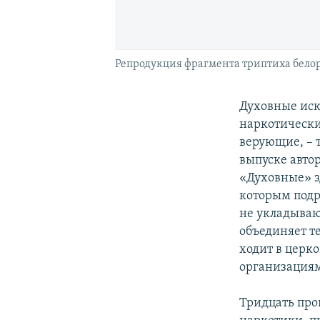
Репродукция фрагмента триптиха бело
Духовные иск
наркотически
верующие, – 
выпуске автор
«Духовные» зд
которым подр
не укладываю
объединяет те
ходит в церк
организациям
Тридцать про