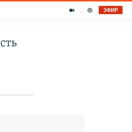
ЭФИР
сть