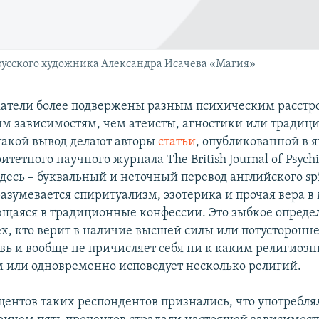
русского художника Александра Исачева «Магия»
атели более подвержены разным психическим расстр
м зависимостям, чем атеисты, агностики или традиц
такой вывод делают авторы
статьи
, опубликованной в 
итетного научного журнала The British Journal of Psychi
есь – буквальный и неточный перевод английского spir
азумевается спиритуализм, эзотерика и прочая вера в
щаяся в традиционные конфессии. Это зыбкое опреде
х, кто верит в наличие высшей силы или потусторонне
овь и вообще не причисляет себя ни к каким религиоз
 или одновременно исповедует несколько религий.
центов таких респондентов признались, что употребля