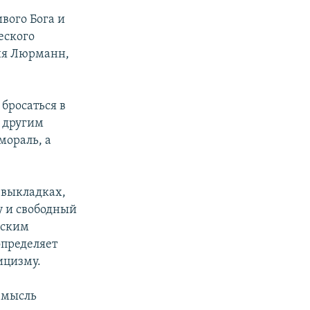
вого Бога и
еского
ня Люрманн,
 бросаться в
 другим
мораль, а
 выкладках,
у и свободный
еским
определяет
ицизму.
у мысль