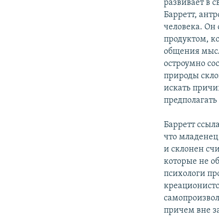
развивает в 
Барретт, антр
человека. Он 
продуктом, к
общения мысл
остроумно со
природы скло
искать причин
предполагать
Барретт ссыл
что младенец
и склонен сч
которые не о
психологи пр
креационист
самопроизвол
причем вне з