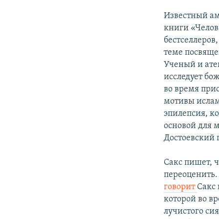
Известный ам
книги «Челов
бестселлеров
теме посвяще
Ученый и ате
исследует бо
во время при
мотивы ислам
эпилепсия, к
основой для м
Достоевский 
Сакс пишет, 
переоценить.
говорит
Сакс 
которой во в
лучистого сия