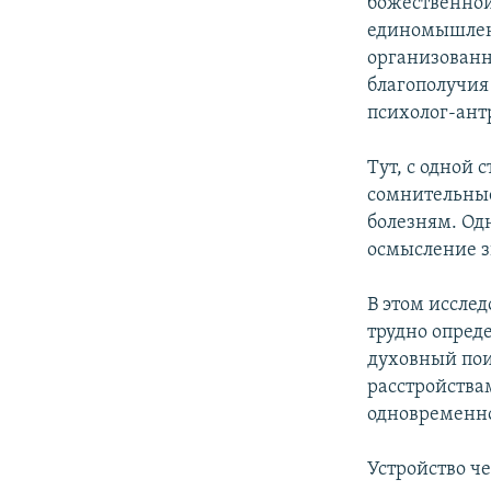
божественной
единомышленн
организованн
благополучия
психолог-ант
Тут, с одной 
сомнительные
болезням. Од
осмысление з
В этом иссле
трудно опреде
духовный пои
расстройства
одновременно
Устройство че