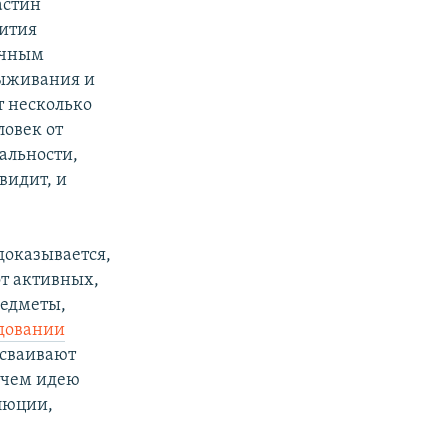
астин
вития
бочным
выживания и
т несколько
овек от
альности,
видит, и
доказывается,
от активных,
редметы,
довании
усваивают
 чем идею
люции,