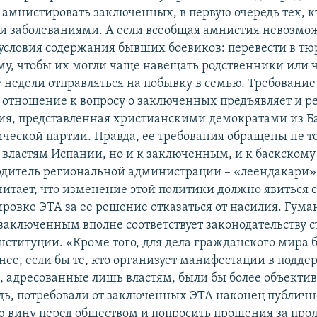
 амнистировать заключенных, в первую очередь тех, к
 заболеваниями. А если всеобщая амнистия невозмож
условия содержания бывших боевиков: перевести в т
му, чтобы их могли чаще навещать родственники или 
е недели отправляться на побывку в семью. Требование
 отношение к вопросу о заключенных предъявляет и р
я, представленная христианскими демократами из Б
ческой партии. Правда, ее требования обращены не т
властям Испании, но и к заключенным, и к баскскому
одитель региональной администрации – «леендакари»
читает, что изменение этой политики должно явиться 
ировке ЭТА за ее решение отказаться от насилия. Гума
заключенным вполне соответствует законодательству 
нституции. «Кроме того, для дела гражданского мира 
нее, если бы те, кто организует манифестации в подде
 адресованные лишь властям, были бы более объектив
дь, потребовали от заключенных ЭТА наконец публичн
ю вину перед обществом и попросить прощения за про