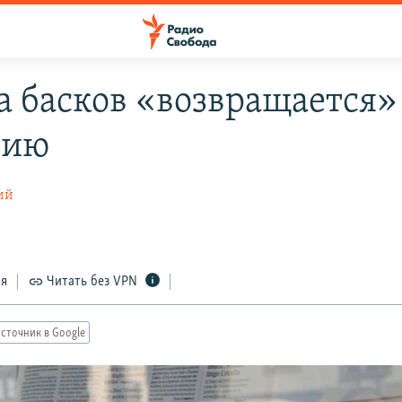
а басков «возвращается»
нию
ий
ся
Читать без VPN
сточник в Google