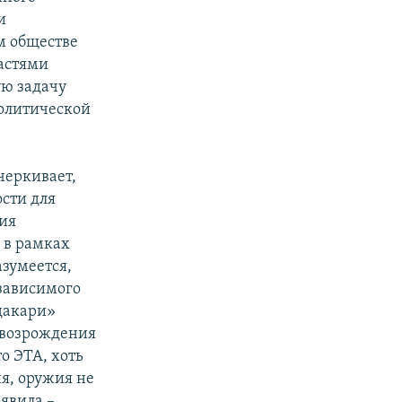
и
ом обществе
ластями
ую задачу
политической
черкивает,
ости для
ия
 в рамках
азумеется,
езависимого
ндакари»
 возрождения
о ЭТА, хоть
ия, оружия не
ъявила –