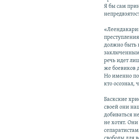
Я бы сам при
непредвзятос
«Леендакари»
преступления
должно быть 
заключенным.
речь идет ли
же боевиков 
Но именно по
кто осознал, 
Баскские хри
своей они на
добиваться н
не хотят. Он
сепаратистам
свободы для 