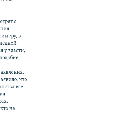
отрят с
ения
римеру, в
следней
 у власти,
подобие
заявления,
аявило, что
инства все
кая
отя,
икто не