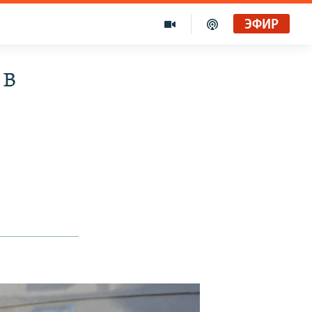
ЭФИР
 в