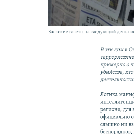
Баскские газеты на следующий день пос
В эти дни в 
террористиче
примерно о п
убийства, кт
деятельности
Логика маниф
интеллигенци
регионе, для
официально от
слышно ни вз
беспорядков,