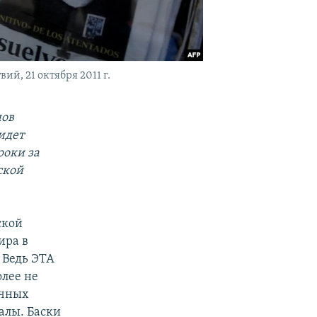
й, 21 октября 2011 г.
нов
идет
роки за
ской
ской
ира в
 Ведь ЭТА
олее не
ичных
алы. Баски