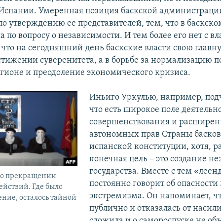
 Испании. Умеренная позиция баскской администраци
по утверждению ее представителей, тем, что в баскск
а по вопросу о независимости. И тем более его нет с в
 что на сегодняшний день баскские власти свою главн
остижении суверенитета, а в борьбе за нормализацию 
егионе и преодоление экономического кризиса.
Иньиго Уркулью, например, под
что есть широкое поле деятельн
совершенствования и расширен
автономных прав Страны басков
испанской конституции, хотя, р
конечная цель – это создание н
государства. Вместе с тем «лее
е о прекращении
постоянно говорит об опасности
йствий. Где было
экстремизма. Он напоминает, чт
ение, осталось тайной
публично и отказалась от насил
сложила и о самороспуске не об