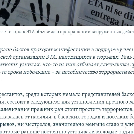
ле того, как ЭТА объявила о прекращении вооруженных действи
Стране басков проходят манифестации в поддержку чле
ской организации ЭТА, находящихся в тюрьмах. Речь 
ятистах узниках: кто-то из них отбывает длительные с
о-то сроки небольшие – за пособничество террористиче
.
естантов, среди которых немало представителей баск
и, состоит в следующем: для установления прочного м
 залечивания прежних ран стоит простить террористов.
казалась от насилия: в баскских городах и поселках б
рывов, ни выстрелов, значительно меньше стало и ул
 которые раньше постоянно устраивали молодые радик