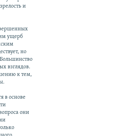
зрелость и
совершенных
 им ущерб
кским
ствует, но
. Большинство
ых взглядов.
шению к тем,
ы.
я в основе
сти
вопроса они
ыми
только
нного