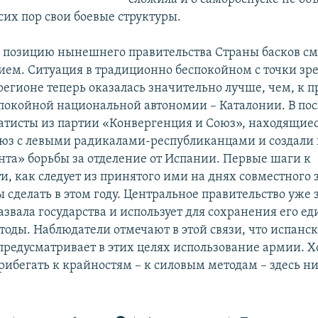
сих пор свои боевые структуры.
 позицию нынешнего правительства Страны басков см
ием. Ситуация в традиционно беспокойном с точки зр
егионе теперь оказалась значительно лучше, чем, к п
спокойной национальной автономии – Каталонии. В по
атисты из партии «Конвергенция и Союз», находящиеся
юз с левыми радикалами-республиканцами и создали 
нта» борьбы за отделение от Испании. Первые шаги к
и, как следует из принятого ими на днях совместного 
сделать в этом году. Центральное правительство уже з
азвала государства и использует для сохранения его ед
тоды. Наблюдатели отмечают в этой связи, что испанс
предусматривает в этих целях использование армии. Х
рибегать к крайностям – к силовым методам – здесь н