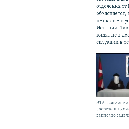
отделения от
объясняется, 
нет консенсус
Испании. Так
видят не в д
ситуации в р
ЭТА: заявлени
вооруженных де
записано заявл