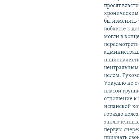
просят власти
хроническими
бы изменить 
поближе к до
могли в конц
пересмотреть
администраци
националисти
центральным 
целом. Руков
Уркулью не с
платой групп
отношение к 
испанской ко
гораздо полез
заключенных,
первую очере
признать сво