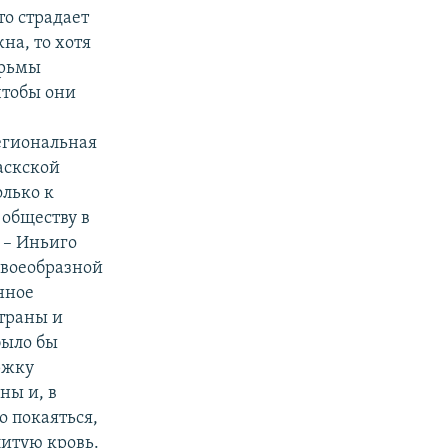
то страдает
на, то хотя
юрьмы
чтобы они
егиональная
аскской
олько к
 обществу в
 – Иньиго
своеобразной
нное
страны и
было бы
ржку
ны и, в
о покаяться,
литую кровь.