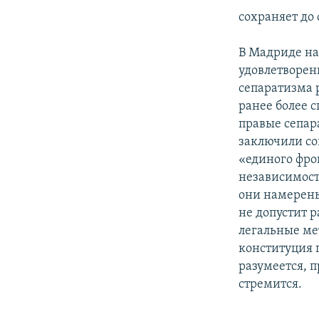
сохраняет до 
В Мадриде на
удовлетворен
сепаратизма р
ранее более 
правые сепар
заключили со
«единого фро
независимост
они намерены 
не допустит р
легальные ме
конституция 
разумеется, п
стремится.