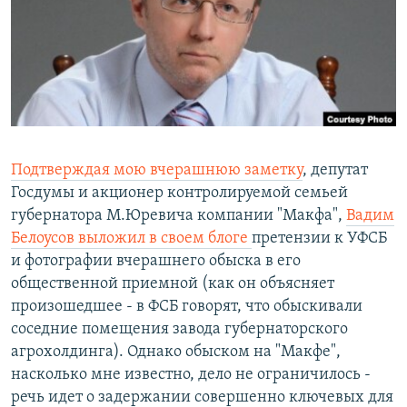
РАСПИСАНИЕ ВЕЩАНИЯ
ПОДПИШИТЕСЬ НА РАССЫЛКУ
СОЦИАЛЬНЫЕ СЕТИ
Подтверждая мою вчерашнюю заметку
, депутат
Госдумы и акционер контролируемой семьей
губернатора М.Юревича компании "Макфа",
Вадим
Все сайты РСЕ/РС
Белоусов выложил в своем блоге
претензии к УФСБ
и фотографии вчерашнего обыска в его
общественной приемной (как он объясняет
произошедшее - в ФСБ говорят, что обыскивали
соседние помещения завода губернаторского
агрохолдинга). Однако обыском на "Макфе",
насколько мне известно, дело не ограничилось -
речь идет о задержании совершенно ключевых для