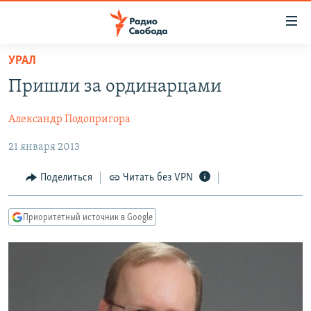
Ссылки
для
упрощенного
УРАЛ
ПРОГРАММЫ
доступа
Пришли за ординарцами
ПОДКАСТЫ
Вернуться
к
Александр Подопригора
АВТОРСКИЕ ПРОЕКТЫ
основному
21 января 2013
ЦИТАТЫ СВОБОДЫ
содержанию
Вернутся
МНЕНИЯ
Поделиться
Читать без VPN
к
КУЛЬТУРА
главной
Приоритетный источник в Google
навигации
IDEL.РЕАЛИИ
Вернутся
КАВКАЗ.РЕАЛИИ
к
СЕВЕР.РЕАЛИИ
поиску
СИБИРЬ.РЕАЛИИ