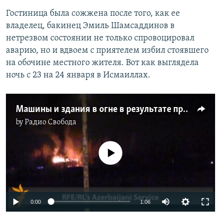
Гостиница была сожжена после того, как ее
владелец, бакинец Эмиль Шамсаддинов в
нетрезвом состоянии не только спровоцировал
аварию, но и вдвоем с приятелем избил стоявшего
на обочине местного жителя. Вот как выглядела
ночь с 23 на 24 января в Исмаиллах.
Машины и здания в огне в результате протестов в Азербайджане
by
Радио Свобода
No media source currently available
0:00
1:06