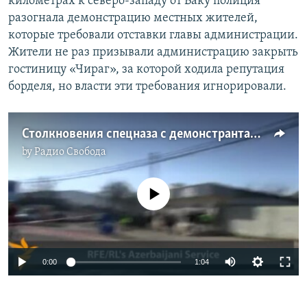
километрах к северо-западу от Баку полиция
разогнала демонстрацию местных жителей,
которые требовали отставки главы администрации.
Жители не раз призывали администрацию закрыть
гостиницу «Чираг», за которой ходила репутация
борделя, но власти эти требования игнорировали.
Столкновения спецназа с демонстрантами в Азербайджане
by
Радио Свобода
No media source currently available
0:00
1:04