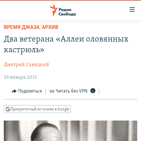
Ссылки
для
упрощенного
ВРЕМЯ ДЖАЗА. АРХИВ
ПРОГРАММЫ
доступа
Два ветерана «Аллеи оловянных
ПОДКАСТЫ
Вернуться
кастрюль»
к
АВТОРСКИЕ ПРОЕКТЫ
основному
Дмитрий Савицкий
ЦИТАТЫ СВОБОДЫ
содержанию
Вернутся
29 января 2013
МНЕНИЯ
к
КУЛЬТУРА
Поделиться
Читать без VPN
главной
навигации
IDEL.РЕАЛИИ
Вернутся
Приоритетный источник в Google
КАВКАЗ.РЕАЛИИ
к
СЕВЕР.РЕАЛИИ
поиску
СИБИРЬ.РЕАЛИИ