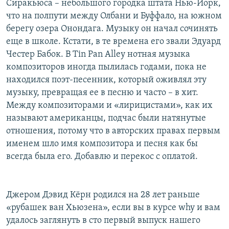
Сиракьюса – небольшого городка штата Нью-Йорк,
что на полпути между Олбани и Буффало, на южном
берегу озера Онондага. Музыку он начал сочинять
еще в школе. Кстати, в те времена его звали Эдуард
Честер Бабок. В Tin Pan Alley нотная музыка
композиторов иногда пылилась годами, пока не
находился поэт-песенник, который оживлял эту
музыку, превращая ее в песню и часто – в хит.
Между композиторами и «лирицистами», как их
называют американцы, подчас были натянутые
отношения, потому что в авторских правах первым
именем шло имя композитора и песня как бы
всегда была его. Добавлю и перекос с оплатой.
Джером Дэвид Кёрн родился на 28 лет раньше
«рубашек ван Хьюзена», если вы в курсе why и вам
удалось заглянуть в сто первый выпуск нашего