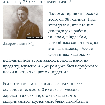
джаз-шоу. 28 лет – это целая жизнь!
Джордж Гершвин прожил
всего-то 38 годиков! При
этом учтем, что с 14 лет
Джордж уже работал
тапером, plugger’ом,
«отбойным молотком», как
Джером Дэвид Кёрн
это называлось, «Аллеи
оловянных кастрюль» –
исполнителем черти какой, принесенной на
продажу, музыки. А Джером уже был корифеем и
носил в петличке цветок гардении…
Если оставить мысли о долголетии, диете,
холестерине, омеге-3 или же о чудесах,
дарованных свыше, стоит сказать, что
американские музыканты были способны, и