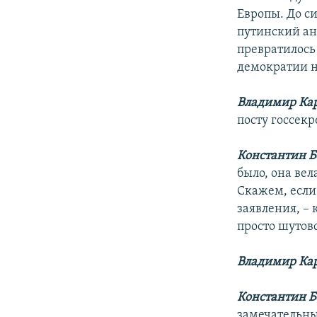
Европы. До с
путинский ан
превратилось
демократии н
Владимир Ка
посту госсек
Константин Б
было, она ве
Скажем, если 
заявления, – 
просто шутов
Владимир Ка
Константин Б
замечательны