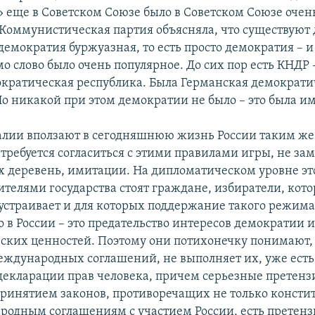
 еще в Советском Союзе было в Советском Союзе очен
Коммунистическая партия объясняла, что существуют 
демократия буржуазная, то есть просто демократия – 
о слово было очень популярное. До сих пор есть КНДР
кратическая республика. Была Германская демократи
Но никакой при этом демократии не было – это была и
алии вползают в сегодняшнюю жизнь России таким же 
требуется согласиться с этими правилами игры, не за
 деревень, имитации. На дипломатическом уровне эт
ителями государства стоят граждане, избиратели, кото
 устраивает и для которых поддержание такого режим
 в России – это предательство интересов демократии 
ских ценностей. Поэтому они потихонечку понимают, 
еждународных соглашений, не выполняет их, уже есть
декларации прав человека, причем серьезные претенз
принятием законов, противоречащих не только консти
родным соглашениям с участием России, есть претензи