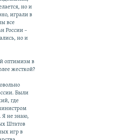
лается, но и
но, играли в
ны все
ан России –
ались, но и
й оптимизм в
олее жесткой?
довольно
оссии. Были
ий, где
 министром
 Я не знаю,
ных Штатов
ных игр в
арства,