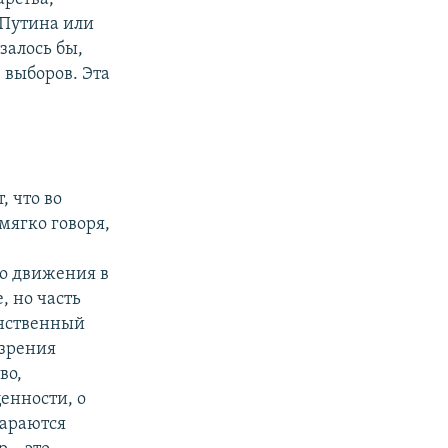
 Путина или
залось бы,
 выборов. Эта
, что во
мягко говоря,
о движения в
, но часть
инственный
 зрения
во,
ценности, о
тараются