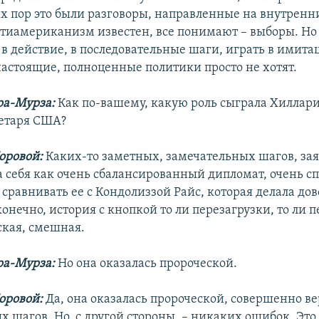
их пор это были разговоры, направленные на внутренн
тиамериканизм известен, все понимают – выборы. Но 
 в действие, в последовательные шаги, играть в имит
астоящие, полноценные политики просто не хотят.
ра-Мурза:
Как по-вашему, какую роль сыграла Хиллар
ретаря США?
оровой:
Каких-то заметных, замечательных шагов, за
ла себя как очень сбалансированный дипломат, очень 
сравнивать ее с Кондолиззой Райс, которая делала до
конечно, история с кнопкой то ли перезагрузки, то ли 
ская, смешная.
ра-Мурза:
Но она оказалась пророческой.
оровой:
Да, она оказалась пророческой, совершенно в
х шагов. Но, с другой стороны, – никаких ошибок. Это