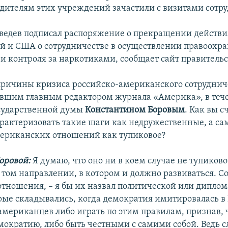
одителям этих учреждений зачастили с визитами сотр
едев подписал распоряжение о прекращении действи
й и США о сотрудничестве в осуществлении правоохр
 и контроля за наркотиками, сообщает сайт правительс
 причины кризиса российско-американского сотруднич
ывшим главным редактором журнала «Америка», в тече
сударственной думы
Константином Боровым
. Как вы с
рактеризовать такие шаги как недружественные, а са
ериканских отношений как тупиковое?
оровой:
Я думаю, что оно ни в коем случае не тупиково
в том направлении, в котором и должно развиваться. 
и отношения, – я бы их назвал политической или дипло
орые складывались, когда демократия имитировалась в 
американцев либо играть по этим правилам, признав, ч
мократию, либо быть честными с самими собой. Ведь с