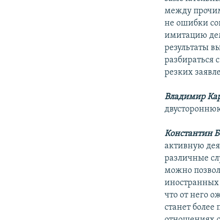
между прочим
не ошибки со
имитацию дем
результаты вы
разбираться с
резких заявл
Владимир Ка
двустороннюю
Константин Б
активную дея
различные сл
можно позвол
иностранных 
что от него 
станет более 
отношениях с