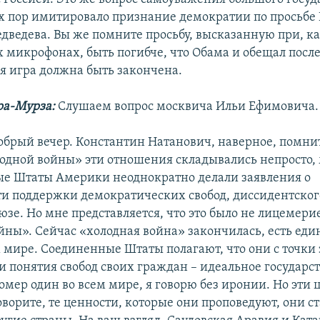
их пор имитировало признание демократии по просьбе
едведева. Вы же помните просьбу, высказанную при, ка
микрофонах, быть погибче, что Обама и обещал после
 игра должна быть закончена.
ра-Мурза:
Слушаем вопрос москвича Ильи Ефимовича.
брый вечер. Константин Натанович, наверное, помнит
одной войны» эти отношения складывались непросто, 
е Штаты Америки неоднократно делали заявления о
и поддержки демократических свобод, диссидентског
зе. Но мне представляется, что это было не лицемерие
йны». Сейчас «холодная война» закончилась, есть ед
м мире. Соединенные Штаты полагают, что они с точки
и понятия свобод своих граждан – идеальное государст
омер один во всем мире, я говорю без иронии. Но эти 
оворите, те ценности, которые они проповедуют, они с