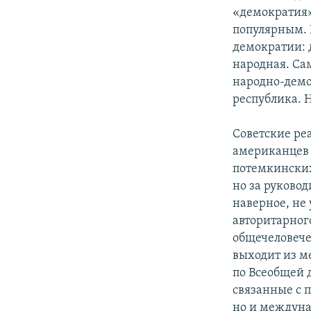
«демократия»
популярным. 
демократии: 
народная. Сам
народно-демо
республика. 
Советские ре
американцев 
потемкинских
но за руковод
наверное, не
авторитарного
общечеловече
выходит из м
по Всеобщей 
связанные с 
но и междуна