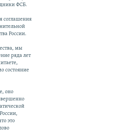
удники ФСБ.
я соглашения
анительной
тва России.
ества, мы
ние ряда лет
читаете,
мо состояние
е, оно
Совершенно
матической
России,
то это
лово