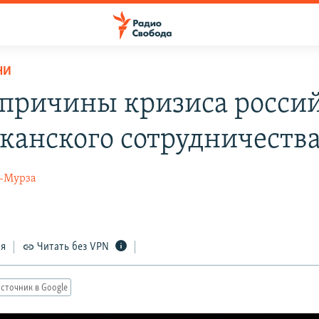
НИ
 причины кризиса росси
канского сотрудничества
-Мурза
ся
Читать без VPN
сточник в Google