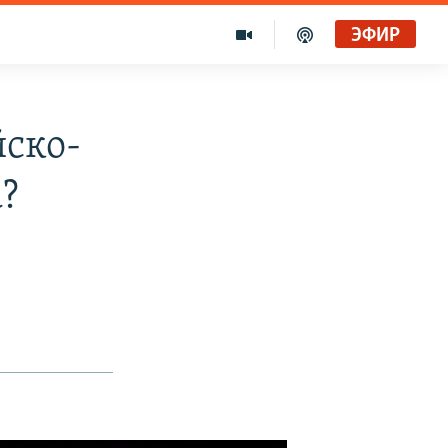
ЭФИР
йско-
?