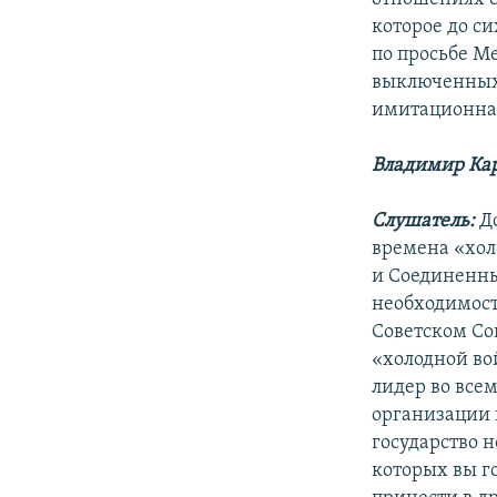
которое до с
по просьбе М
выключенных 
имитационная
Владимир Ка
Слушатель:
До
времена «хол
и Соединенны
необходимост
Советском Сою
«холодной во
лидер во все
организации 
государство н
которых вы г