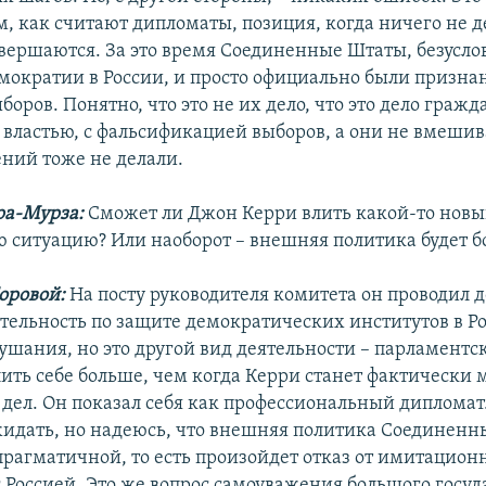
, как считают дипломаты, позиция, когда ничего не де
вершаются. За это время Соединенные Штаты, безуслов
ократии в России, и просто официально были призна
боров. Понятно, что это не их дело, что это дело гражд
 властью, с фальсификацией выборов, а они не вмешив
ений тоже не делали.
ра-Мурза:
Сможет ли Джон Керри влить какой-то новы
 ситуацию? Или наоборот – внешняя политика будет б
оровой:
На посту руководителя комитета он проводил 
тельность по защите демократических институтов в Р
ушания, но это другой вид деятельности – парламентск
ить себе больше, чем когда Керри станет фактически
дел. Он показал себя как профессиональный дипломат.
ожидать, но надеюсь, что внешняя политика Соединен
прагматичной, то есть произойдет отказ от имитацион
 Россией. Это же вопрос самоуважения большого госуд