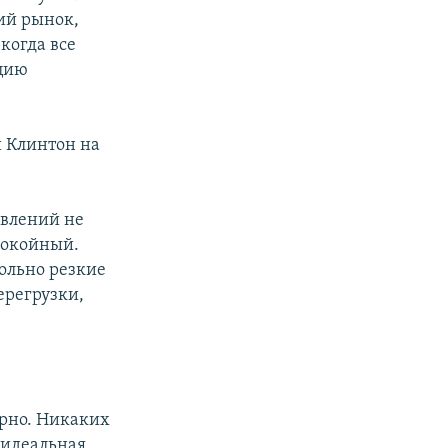
ий рынок,
когда все
ацию
и Клинтон на
явлений не
спокойный.
вольно резкие
перегрузки,
ерно. Никаких
 идеальная,