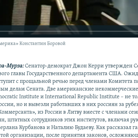
мерика» Константин Боровой
ра-Мурза:
Сенатор-демократ Джон Керри утвержден 
ового главы Государственного департамента США. Ожида
ступит с прощальной речью перед членами Комитета п
ым делам Сената. Две американские некоммерческие
ocratic Institute и International Republic Institute – не
оссии, но и вывезли работавших в них россиян за рубе
оммерсанта», из России в Литву вместе с членами се
ян, штатных сотрудников этих институтов, включая ру
ерлана Курбанова и Наталию Будаеву. Как рассказал га
этой организации, после принятия законов, осложняю