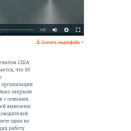
7:07
Скачать медиафайл
EMBED
SHARE
Сенатом США
ется, что 30
о
 организации
 только закрыли
ж с семьями.
мей вывезены
ководителей
зете один из
щих работу