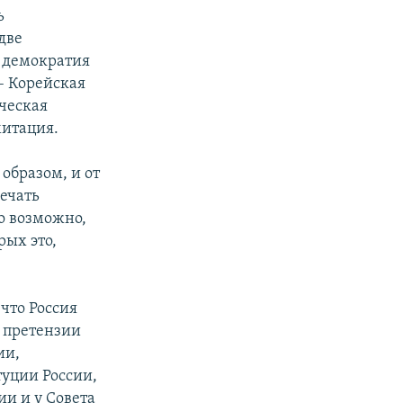
ь
две
и демократия
 – Корейская
ческая
митация.
образом, и от
мечать
о возможно,
рых это,
а
и
что Россия
 претензии
ии,
туции России,
и и у Совета