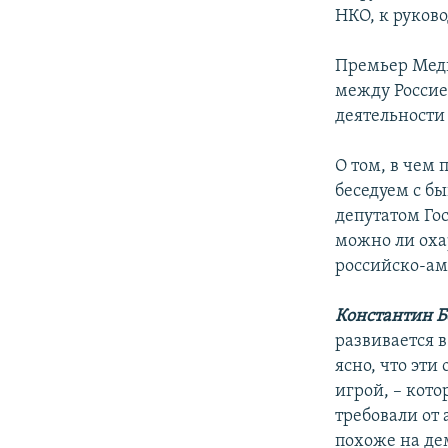
НКО, к руков
Премьер Медв
между Россие
деятельности
О том, в чем
беседуем с б
депутатом Го
можно ли оха
российско-ам
Константин Б
развивается 
ясно, что эт
игрой, – кот
требовали от 
похоже на де