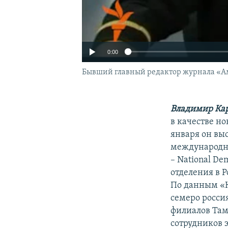
0:00
Бывший главный редактор журнала «А
Владимир Ка
в качестве н
января он вы
международн
– National Dem
отделения в Р
По данным «К
семеро росси
филиалов Там
сотрудников 