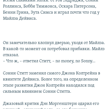
всеми сливками эпохи: от Роя Элдриджа, Сонни
Роллинса, Бобби Тиммонса, Оскара Питерсона,
Бенни Грина, Зута Симса и играл почти что год у
Майлза Дейвиса.
Он замечательно хлопнул дверью, уходя от Майлза.
В какой-то момент он потребовал прибавки. Майлз
отказал.
– Что ж, – ответил Ститт, – no money, no Sonny…
Сонни Ститт заменил самого Джона Колтрейна в
квинтете Дейвиса. Более того, на определенном
этапе развития Джон Колтрейн находился под
сильным влиянием Сонни Ститта.
Джазовый критик Дэн Моргенштерн одарил его