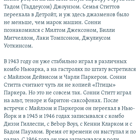
Тадом (Таддеусом) Джоунзом. Семья Ститтов
переехала в Детройт, и уж здесь джазменов было
не меньше, чем марок машин. Сонни
познакомился с Милтом Джексоном, Билли
Митчеллом, Лаки Томпсоном, Джулиусом
Уоткинсом.
В 1943 году он уже стабильно играл в различных
комбо Ньюарка, а на гастролях по штату встретился
с Майлзом Дейвисом и Чарли Паркером. Сонни
Ститта считают чуть ли не копией «Птицы»
Паркера. Но это не совсем так. Сонни Ститт играл
на альт, теноре и баритон-саксофонах. После
встречи с Майлзом и Паркером он переехал в Нью-
Йорк и в 1945 и 1946 годах записывался с комбо
Диззи Гиллеспи, с Bebop Boys, с Кенни Кларком и с
Бадом Пауэлом. Время от времени он выступал и по
радио. С 1946 года он уже записывался в роли