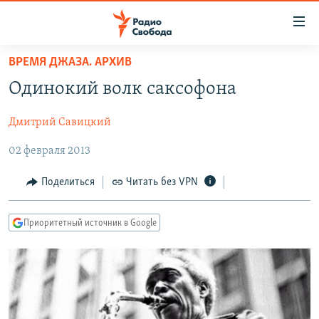
Ссылки
для
упрощенного
ВРЕМЯ ДЖАЗА. АРХИВ
ПРОГРАММЫ
доступа
Одинокий волк саксофона
ПОДКАСТЫ
Вернуться
к
Дмитрий Савицкий
АВТОРСКИЕ ПРОЕКТЫ
основному
02 февраля 2013
ЦИТАТЫ СВОБОДЫ
содержанию
Вернутся
МНЕНИЯ
Поделиться
Читать без VPN
к
КУЛЬТУРА
главной
Приоритетный источник в Google
навигации
IDEL.РЕАЛИИ
Вернутся
КАВКАЗ.РЕАЛИИ
к
СЕВЕР.РЕАЛИИ
поиску
СИБИРЬ.РЕАЛИИ