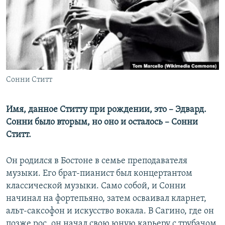
РАСПИСАНИЕ ВЕЩАНИЯ
ПОДПИШИТЕСЬ НА РАССЫЛКУ
СОЦИАЛЬНЫЕ СЕТИ
Сонни Ститт
Имя, данное Ститту при рождении, это – Эдвард.
Сонни было вторым, но оно и осталось – Сонни
Все сайты РСЕ/РС
Ститт.
Он родился в Бостоне в семье преподавателя
музыки. Его брат-пианист был концертантом
классической музыки. Само собой, и Сонни
начинал на фортепьяно, затем осваивал кларнет,
альт-саксофон и искусство вокала. В Сагино, где он
позже рос, он начал свою юную карьеру с трубачом