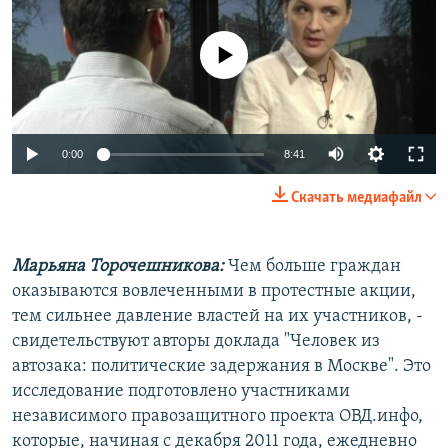
РАСПИСАНИЕ ВЕЩАНИЯ
ПОДПИШИТЕСЬ НА РАССЫЛКУ
No media source currently available
СОЦИАЛЬНЫЕ СЕТИ
0:00
8:41
Скачать медиафайл
Все сайты РСЕ/РС
Марьяна Торочешникова:
Чем больше граждан
оказываются вовлеченными в протестные акции,
тем сильнее давление властей на их участников, -
свидетельствуют авторы доклада "Человек из
автозака: политические задержания в Москве". Это
исследование подготовлено участниками
независимого правозащитного проекта ОВД.инфо,
которые, начиная с декабря 2011 года, ежедневно