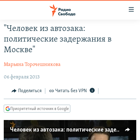
Ссылки
для
упрощенного
"Человек из автозака:
ПРОГРАММЫ
доступа
политические задержания в
ПОДКАСТЫ
Вернуться
Москве"
к
АВТОРСКИЕ ПРОЕКТЫ
основному
Марьяна Торочешникова
ЦИТАТЫ СВОБОДЫ
содержанию
Вернутся
06 февраля 2013
МНЕНИЯ
к
КУЛЬТУРА
Поделиться
Читать без VPN
главной
навигации
IDEL.РЕАЛИИ
Вернутся
Приоритетный источник в Google
КАВКАЗ.РЕАЛИИ
к
СЕВЕР.РЕАЛИИ
поиску
Человек из автозака: политические задержания в Москве
СИБИРЬ.РЕАЛИИ