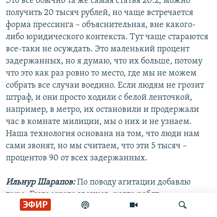
Это все обычно та же самая статья 20.2, можно
получить 20 тысяч рублей, но чаще встречается
форма прессинга – объяснительная, вне какого-
либо юридического контекста. Тут чаще стараются
все-таки не осуждать. Это маленький процент
задержанных, но я думаю, что их больше, потому
что это как раз ровно то место, где мы не можем
собрать все случаи воедино. Если людям не грозит
штраф, и они просто ходили с белой ленточкой,
например, в метро, их остановили и продержали
час в комнате милиции, мы о них и не узнаем.
Наша технология основана на том, что люди нам
сами звонят, но мы считаем, что эти 5 тысяч –
процентов 90 от всех задержанных.
Ильнур Шарапов:
По поводу агитации добавлю
тоже. Было много звонков, когда ребят
ЭФИР
задерживали в метро за расклейку приглашений