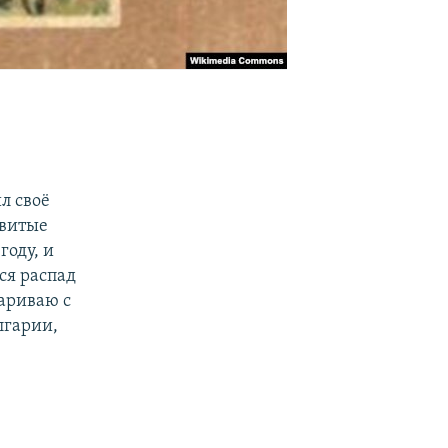
л своё
звитые
году, и
ся распад
вариваю с
лгарии,