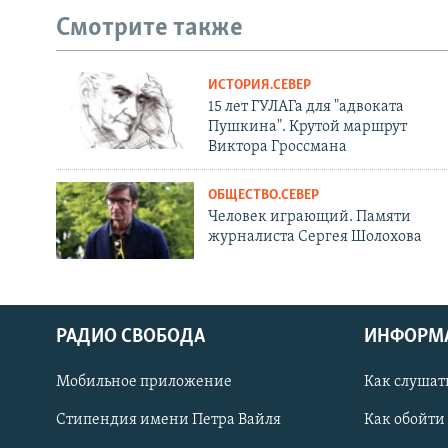
Смотрите также
ИСТОРИЯ.СЕВЕР
15 лет ГУЛАГа для "адвоката
Пушкина". Крутой маршрут
Виктора Гроссмана
ОБЩЕСТВО.СЕВЕР
Человек играющий. Памяти
журналиста Сергея Шолохова
РАДИО СВОБОДА
ИНФОРМ
Мобильное приложение
Как слушат
СОЦИАЛЬНЫЕ СЕТИ
Стипендия имени Петра Вайля
Как обойти