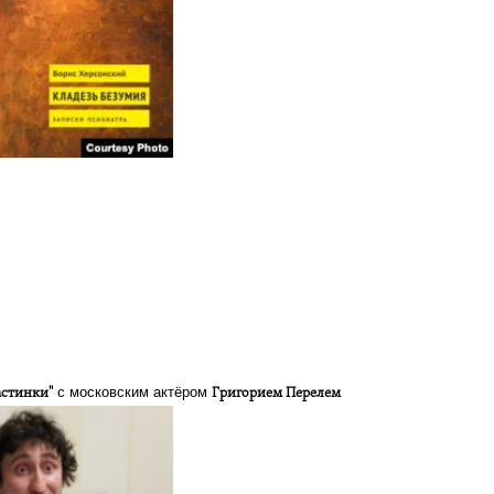
и
с московским актёром
стинки"
Григорием Перелем