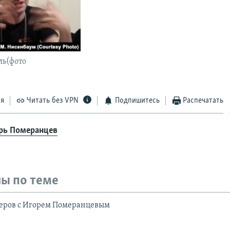
ль(фото
)
ся
Читать без VPN
Подпишитесь
Распечатать
рь Померанцев
ы по теме
еров с Игорем Померанцевым