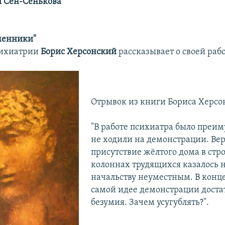
 Сен-Сенькова
менники"
сихиатрии
Борис Херсонский
рассказывает о своей раб
Отрывок из книги Бориса Херсо
"В работе психиатра было преи
не ходили на демонстрации. Вер
присутствие жёлтого дома в ст
колоннах трудящихся казалось
начальству неуместным. В конце
самой идее демонстрации доста
безумия. Зачем усугублять?".