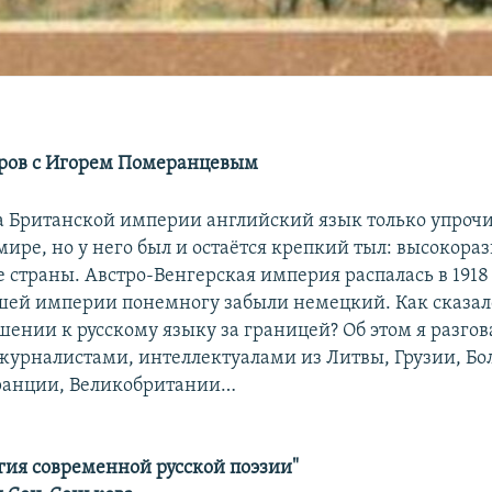
ров с Игорем Померанцевым
а Британской империи английский язык только упрочи
мире, но у него был и остаётся крепкий тыл: высокора
страны. Австро-Венгерская империя распалась в 1918 
ей империи понемногу забыли немецкий. Как сказал
шении к русскому языку за границей? Об этом я разго
журналистами, интеллектуалами из Литвы, Грузии, Бо
ранции, Великобритании…
гия современной русской поэзии"