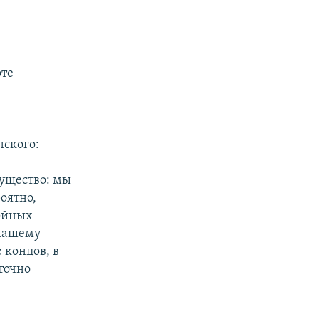
оте
нского:
мущество: мы
оятно,
ройных
 нашему
 концов, в
точно