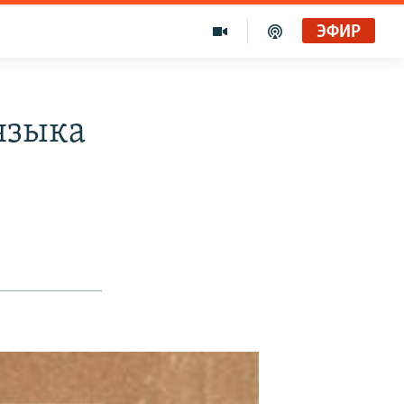
ЭФИР
языка