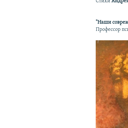
Стихи
Андрея
"Наши совре
Профессор п