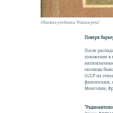
Обложка учебника "Родная речь"
Поверх барье
После распад
положение в 
англоязычные 
околицы бывш
СССР на отно
филологами, 
Монголии, Ф
"Радиоантоло