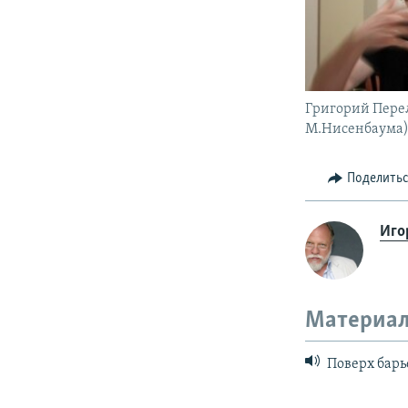
Григорий Пере
М.Нисенбаума
Поделить
Иго
Материал
Поверх барь