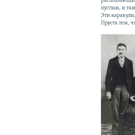
расползающимс
пустым, и та
Эти каракули
Пруста тем, ч