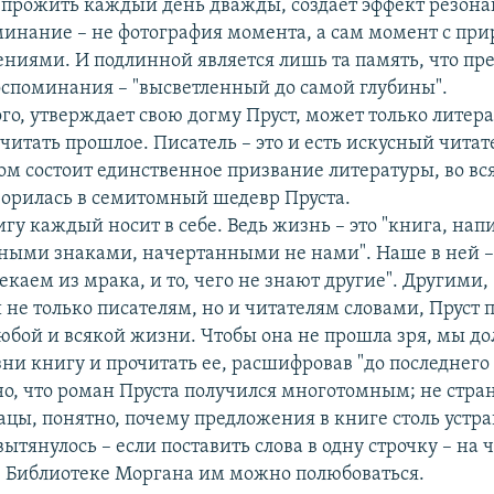
прожить каждый день дважды, создает эффект резона
минание – не фотография момента, а сам момент с пр
ениями. И подлинной является лишь та память, что пр
оспоминания – "высветленный до самой глубины".
го, утверждает свою догму Пруст, может только литера
итать прошлое. Писатель – это и есть искусный читат
ом состоит единственное призвание литературы, во вс
творилась в семитомный шедевр Пруста.
гу каждый носит в себе. Ведь жизнь – это "книга, нап
ными знаками, начертанными не нами". Наше в ней – 
каем из мрака, и то, чего не знают другие". Другими,
не только писателям, но и читателям словами, Пруст 
юбой и всякой жизни. Чтобы она не прошла зря, мы д
ни книгу и прочитать ее, расшифровав "до последнего 
о, что роман Пруста получился многотомным; не стран
зацы, понятно, почему предложения в книге столь уст
ытянулось – если поставить слова в одну строчку – на 
в Библиотеке Моргана им можно полюбоваться.