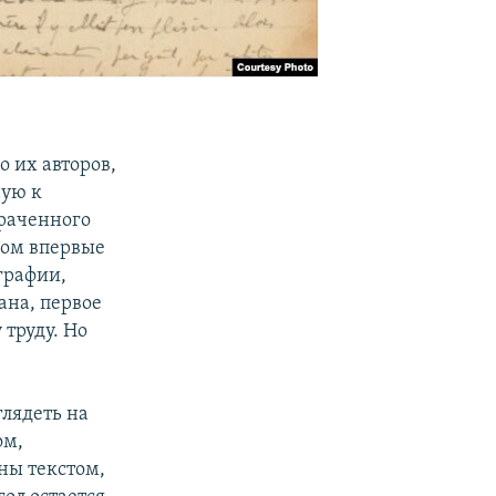
о их авторов,
ную к
траченного
ком впервые
графии,
ана, первое
 труду. Но
лядеть на
ом,
ны текстом,