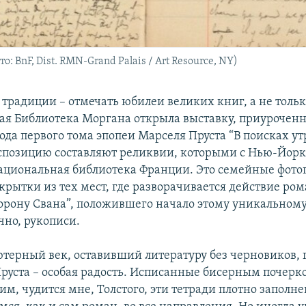
 BnF, Dist. RMN-Grand Palais / Art Resource, NY)
традиции – отмечать юбилеи великих книг, а не тольк
ая Библиотека Моргана открыла выставку, приурочен
ода первого тома эпопеи Марселя Пруста “В поисках у
спозицию составляют реликвии, которыми с Нью-Йор
ациональная библиотека Франции. Это семейные фото
крытки из тех мест, где разворачивается действие ром
торону Свана”, положившего начало этому уникальному
чно, рукописи.
терный век, оставивший литературу без черновиков, г
руста – особая радость. Исписанные бисерным почерк
, чудится мне, Толстого, эти тетради плотно заполне