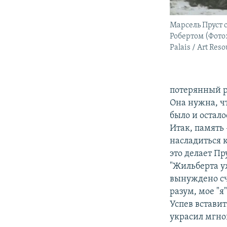
Марсель Пруст 
Робертом (Фото:
Palais / Art Res
потерянный р
Она нужна, чт
было и остало
Итак, память 
насладиться 
это делает Пр
"Жильберта уж
вынуждено сч
разум, мое "
Успев вставит
украсил мгно