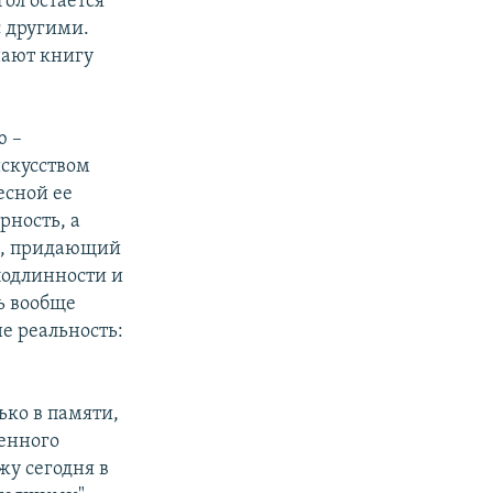
гол остается
с другими.
нают книгу
ю –
скусством
есной ее
рность, а
м, придающий
одлинности и
ь вообще
не реальность:
ько в памяти,
ченного
жу сегодня в