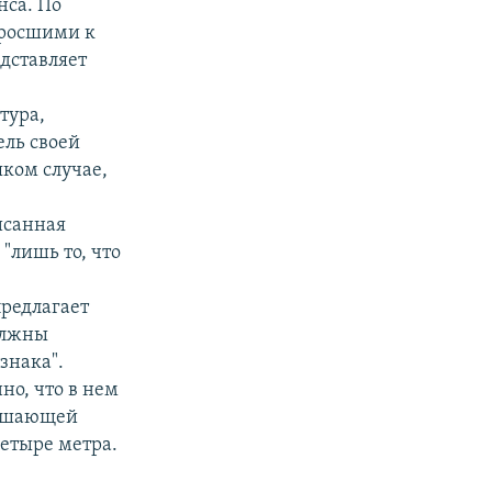
нса. По
иросшими к
едставляет
тура,
ель своей
яком случае,
исанная
"лишь то, что
предлагает
олжны
знака".
но, что в нем
рашающей
четыре метра.