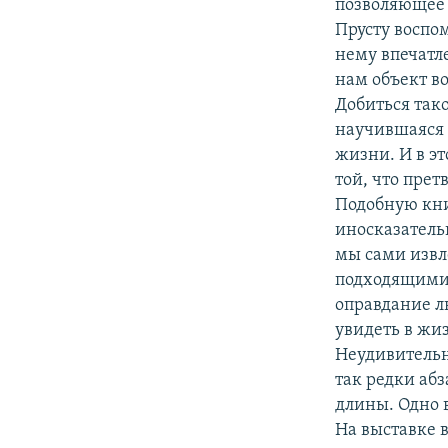
позволяющее 
Прусту воспо
нему впечатл
нам объект в
Добиться тако
научившаяся ч
жизни. И в эт
той, что пре
Подобную кни
иносказатель
мы сами извле
подходящими 
оправдание л
увидеть в жиз
Неудивительн
так редки аб
длины. Одно в
На выставке 