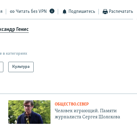
ся
Читать без VPN
Подпишитесь
Распечатать
ксандр Генис
е в категориях
Культура
ОБЩЕСТВО.СЕВЕР
Человек играющий. Памяти
журналиста Сергея Шолохова