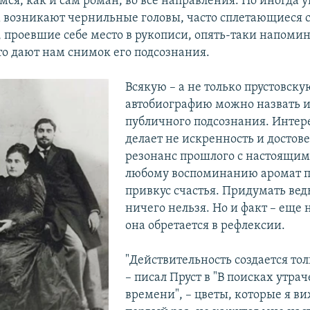
я, как и сам роман, во все направления. Но иногда у
м возникают чернильные головы, часто сплетающиеся 
, проевшие себе место в рукописи, опять-таки напоми
то дают нам снимок его подсознания.
Всякую – а не только прустовску
автобиографию можно назвать и
публичного подсознания. Интер
делает не искренность и достове
резонанс прошлого с настоящи
любому воспоминанию аромат п
привкус счастья. Придумать вед
ничего нельзя. Но и факт – еще 
она обретается в рефлексии.
"Действительность создается тол
– писал Пруст в "В поисках утра
времени", – цветы, которые я ви