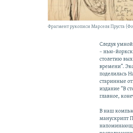
Фрагмент рукописи Марселя Пруста (Фото:
Следуя умной 
– нью-йоркск
столетию вых
времени”. Эк
поделилась Н
старинные от
издание “В с
главное, коне
В наш компью
манускрипт П
напоминающим