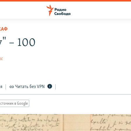
КАФ
" – 100
ис
ся
Читать без VPN
сточник в Google