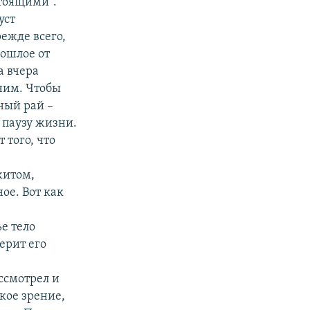
стоящими".
уст
ежде всего,
рошлое от
а вчера
 ним. Чтобы
ный рай –
 паузу жизни.
 того, что
житом,
ое. Вот как
е тело
ерит его
ассмотрел и
кое зрение,