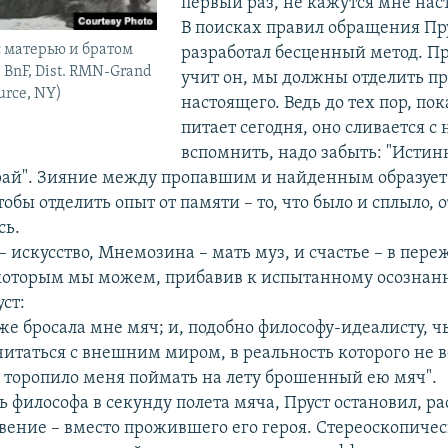
первый раз, не кажутся мне на
В поисках правил обращения Пр
с матерью и братом
разработал бесценный метод. Пр
 BnF, Dist. RMN-Grand
учит он, мы должны отделить п
ource, NY)
настоящего. Ведь до тех пор, пок
питает сегодня, оно сливается с
вспомнить, надо забыть: "Истин
ай". Зияние между пропавшим и найденным образует
обы отделить опыт от памяти – то, что было и сплыло, от
сь.
– искусство, Мнемозина – мать муз, и счастье – в пере
которым мы можем, прибавив к испытанному осознанн
уст:
е бросала мне мяч; и, подобно философу-идеалисту, чь
итаться с внешним миром, в реальность которого не в
я" торопило меня поймать на лету брошенный ею мяч".
ь философа в секунду полета мяча, Пруст остановил, р
вение – вместо прожившего его героя. Стереоскопичес