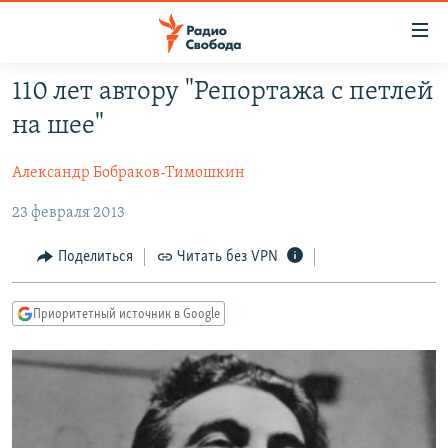
Ссылки
для
упрощенного
110 лет автору "Репортажа с петлей
ПРОГРАММЫ
доступа
на шее"
ПОДКАСТЫ
Вернуться
к
Александр Бобраков-Тимошкин
АВТОРСКИЕ ПРОЕКТЫ
основному
23 февраля 2013
ЦИТАТЫ СВОБОДЫ
содержанию
Вернутся
МНЕНИЯ
Поделиться
Читать без VPN
к
КУЛЬТУРА
главной
Приоритетный источник в Google
навигации
IDEL.РЕАЛИИ
Вернутся
КАВКАЗ.РЕАЛИИ
к
СЕВЕР.РЕАЛИИ
поиску
СИБИРЬ.РЕАЛИИ