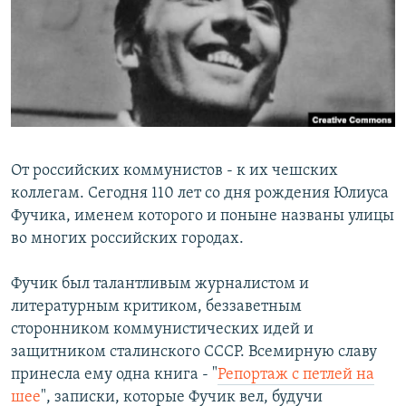
РАСПИСАНИЕ ВЕЩАНИЯ
ПОДПИШИТЕСЬ НА РАССЫЛКУ
СОЦИАЛЬНЫЕ СЕТИ
От российских коммунистов - к их чешских
коллегам. Сегодня 110 лет со дня рождения Юлиуса
Фучика, именем которого и поныне названы улицы
Все сайты РСЕ/РС
во многих российских городах.
Фучик был талантливым журналистом и
литературным критиком, беззаветным
сторонником коммунистических идей и
защитником сталинского СССР. Всемирную славу
принесла ему одна книга - "
Репортаж с петлей на
шее
", записки, которые Фучик вел, будучи