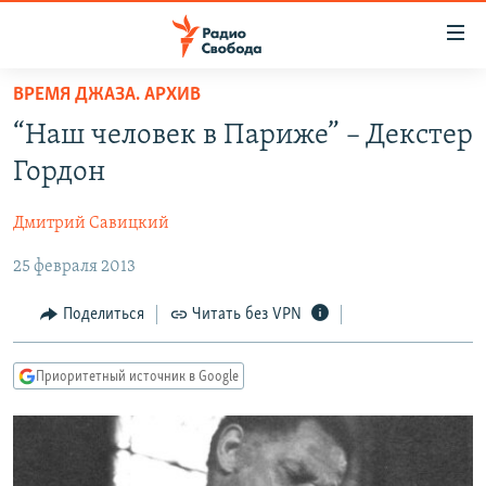
Ссылки
для
упрощенного
ВРЕМЯ ДЖАЗА. АРХИВ
ПРОГРАММЫ
доступа
“Наш человек в Париже” – Декстер
ПОДКАСТЫ
Вернуться
Гордон
к
АВТОРСКИЕ ПРОЕКТЫ
основному
Дмитрий Савицкий
ЦИТАТЫ СВОБОДЫ
содержанию
Вернутся
25 февраля 2013
МНЕНИЯ
к
КУЛЬТУРА
Поделиться
Читать без VPN
главной
навигации
IDEL.РЕАЛИИ
Вернутся
Приоритетный источник в Google
КАВКАЗ.РЕАЛИИ
к
СЕВЕР.РЕАЛИИ
поиску
СИБИРЬ.РЕАЛИИ