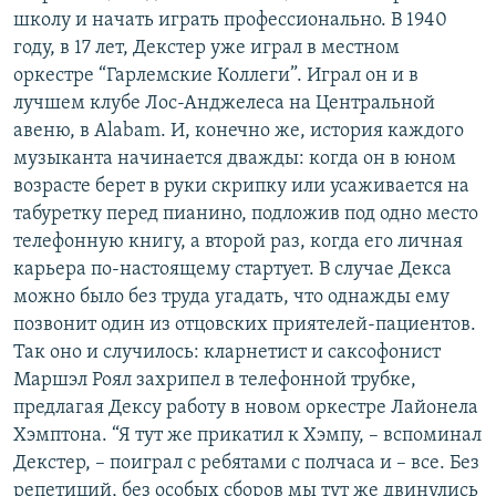
школу и начать играть профессионально. В 1940
году, в 17 лет, Декстер уже играл в местном
оркестре “Гарлемские Коллеги”. Играл он и в
лучшем клубе Лос-Анджелеса на Центральной
авеню, в Alabam. И, конечно же, история каждого
музыканта начинается дважды: когда он в юном
возрасте берет в руки скрипку или усаживается на
табуретку перед пианино, подложив под одно место
телефонную книгу, а второй раз, когда его личная
карьера по-настоящему стартует. В случае Декса
можно было без труда угадать, что однажды ему
позвонит один из отцовских приятелей-пациентов.
Так оно и случилось: кларнетист и саксофонист
Маршэл Роял захрипел в телефонной трубке,
предлагая Дексу работу в новом оркестре Лайонела
Хэмптона. “Я тут же прикатил к Хэмпу, – вспоминал
Декстер, – поиграл с ребятами с полчаса и – все. Без
репетиций, без особых сборов мы тут же двинулись