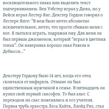
восклицательного знака или выделять текст
подчеркиванием. Бен Уэбстер играл у Дюка, но у
Бейси играл Лестер Янг. Декстер Гордон говорил о
Лестере Янге: “В нем было нечто абсолютно
исключительное, нечто, что просто сбивало меня с
ног. Я пытался играть, подражая ему. Для меня он
был первым джазменом, который “играл в цветных
тонах”. Он наверняка хорошо знал Равеля и
Дебюсси…”
Декстеру Гордону было 14 лет, когда его отец
скончался от инфаркта. Отныне он был
единственным мужчиной в семье. В пятнадцать он
купил свой первый саксофон. То был альт. С
переходом на сакс поменялись и его учителя.
Первая труба оркестра Леса Хайта, Ллойд Риз, стал