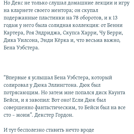
Но Декс не только слушал домашние лекции и игру
на кларнете своего ментора; он скупал
подержанные пластинки на 78 оборотов, и к 13
годам у него была солидная коллекция: от Бенни
Картера, Роя Элдриджа, Скупса Харри, Чу Берри,
Дика Уилсона, Энди Кёрка и, что весьма важно,
Бена Уэбстера.
“Впервые я услышал Бена Уэбстера, который
солировал у Дюка Эллингтона. Дюк был
потрясающим. Но затем мне попался диск Каунта
Бейси, и я завопил: Вот оно! Если Дюк был
совершенно фантастическим, то Бейси был на все
сто – моим”. Декстер Гордон.
И тут бесполезно ставить нечто вроде