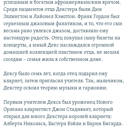
успешным и богатым афроамериканским врачом.
Среди пациентов отца Декстера были Дюк
Эллингтон и Лайонел Хэмптон. Франк Гордон был
серьезным джазовым фанатиком, и то, что его сын
весьма рано увлекся джазом, доставляло ему
настоящую радость. Отец покупал сыну билеты на
концерты, а юный Декс наслаждался огромной
домашней коллекцией пластинок отца, не мешая
соседям – семья жила в собственном доме.
Дексу было семь лет, когда отец подарил ему
кларнет, затем пригласил учителя. Так, мальчиком,
Декстер освоил теорию музыки и гармонии.
Первым учителем Декса был уроженец Нового
Орлеана кларнетист Джон Стадивант, который
открыл для юного Декстера королей кларнета:
Алберта Николаса, Бастера Бэйли и Барни Бигарда.