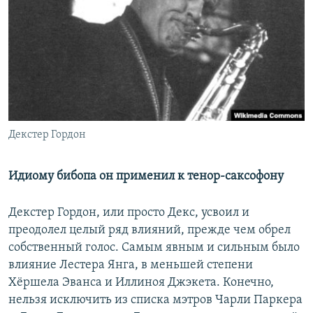
РАСПИСАНИЕ ВЕЩАНИЯ
ПОДПИШИТЕСЬ НА РАССЫЛКУ
СОЦИАЛЬНЫЕ СЕТИ
Декстер Гордон
Все сайты РСЕ/РС
Идиому бибопа он применил к тенор-саксофону
Декстер Гордон, или просто Декс, усвоил и
преодолел целый ряд влияний, прежде чем обрел
собственный голос. Самым явным и сильным было
влияние Лестера Янга, в меньшей степени
Хёршела Эванса и Иллиноя Джэкета. Конечно,
нельзя исключить из списка мэтров Чарли Паркера