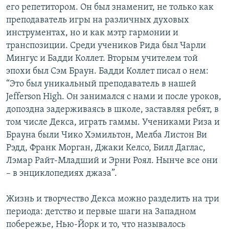
его репетитором. Он был знаменит, не только как
преподаватель игры на различных духовых
инструментах, но и как мэтр гармонии и
транспозиции. Среди учеников Рида был Чарли
Мингус и Бадди Коллет. Вторым учителем той
эпохи был Сэм Браун. Бадди Коллет писал о нем:
“Это был уникальный преподаватель в нашей
Jefferson High. Он занимался с нами и после уроков,
допоздна задерживаясь в школе, заставляя ребят, в
том числе Декса, играть гаммы. Учениками Риза и
Брауна были Чико Хэмильтон, Мелба Листон Ви
Рэдд, Франк Морган, Джаки Келсо, Билл Даглас,
Лэмар Райт-Младший и Эрни Роял. Нынче все они
– в энциклопедиях джаза”.
Жизнь и творчество Декса можно разделить на три
периода: детство и первые шаги на Западном
побережье, Нью-Йорк и то, что называлось