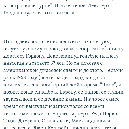
в гастрольное турне”. И это есть для Декстера
Гордона нулевая точка отсчета.
Итого, девяносто лет исполняется нынче, увы,
отсутствующему герою джаза, тенор-саксофонисту
Декстеру Гордону. Декс покинул голубую планету
навсегда в возрасте 67 лет. Но он исчезал с
американской джазовой сцены и до этого. Первый
раз в 1953 году (почти на два года), когда он
приземлился в калифорнийской тюрьме “Чино”, и
позже, когда он выбрал Европу, ее фанов, ее студии
звукозаписи и ее древние камни. И в то же самое
время он выступал и записывался со всеми
гигантами эпохи: от Чарли Паркера, Реда Норво,
Тэдда Дамрона, Стэна Ливи, Майлза Дейвиса –
далее везде. Джон Колтрейн признавался, что он