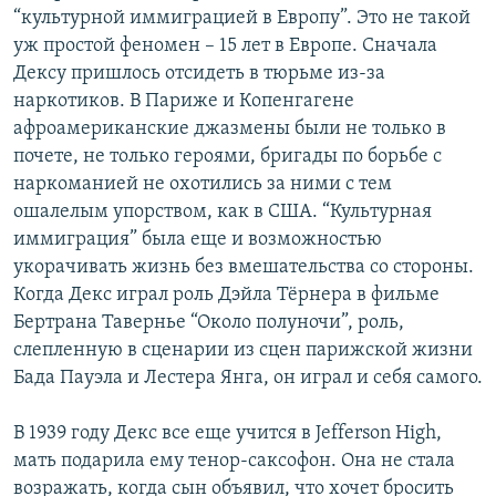
“культурной иммиграцией в Европу”. Это не такой
уж простой феномен – 15 лет в Европе. Сначала
Дексу пришлось отсидеть в тюрьме из-за
наркотиков. В Париже и Копенгагене
афроамериканские джазмены были не только в
почете, не только героями, бригады по борьбе с
наркоманией не охотились за ними с тем
ошалелым упорством, как в США. “Культурная
иммиграция” была еще и возможностью
укорачивать жизнь без вмешательства со стороны.
Когда Декс играл роль Дэйла Тёрнера в фильме
Бертрана Тавернье “Около полуночи”, роль,
слепленную в сценарии из сцен парижской жизни
Бада Пауэла и Лестера Янга, он играл и себя самого.
В 1939 году Декс все еще учится в Jefferson High,
мать подарила ему тенор-саксофон. Она не стала
возражать, когда сын объявил, что хочет бросить