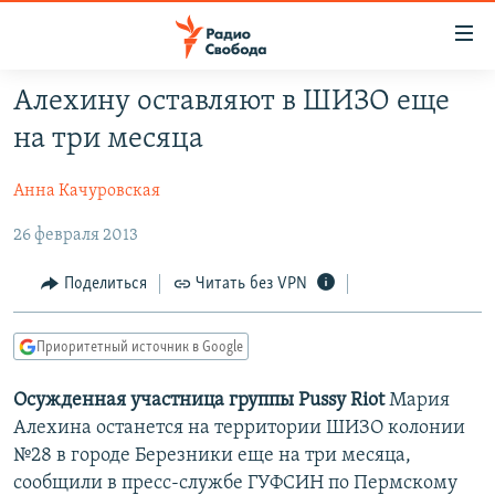
Ссылки
для
упрощенного
Алехину оставляют в ШИЗО еще
ПРОГРАММЫ
доступа
на три месяца
ПОДКАСТЫ
Вернуться
к
Анна Качуровская
АВТОРСКИЕ ПРОЕКТЫ
основному
26 февраля 2013
ЦИТАТЫ СВОБОДЫ
содержанию
Вернутся
МНЕНИЯ
Поделиться
Читать без VPN
к
КУЛЬТУРА
главной
Приоритетный источник в Google
навигации
IDEL.РЕАЛИИ
Вернутся
КАВКАЗ.РЕАЛИИ
Осужденная участница группы Pussy Riot
Мария
к
Алехина останется на территории ШИЗО колонии
СЕВЕР.РЕАЛИИ
поиску
№28 в городе Березники еще на три месяца,
СИБИРЬ.РЕАЛИИ
сообщили в пресс-службе ГУФСИН по Пермскому