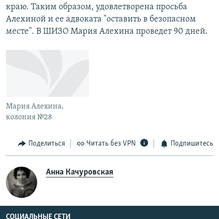
краю. Таким образом, удовлетворена просьба
РАСПИСАНИЕ ВЕЩАНИЯ
Алехиной и ее адвоката "оставить в безопасном
ПОДПИШИТЕСЬ НА РАССЫЛКУ
месте". В ШИЗО Мария Алехина проведет 90 дней.
СОЦИАЛЬНЫЕ СЕТИ
Мария Алехина,
колония №28
Все сайты РСЕ/РС
Поделиться
Читать без VPN
Подпишитесь
Анна Качуровская
СОЦИАЛЬНЫЕ СЕТИ