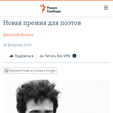
Ссылки
для
упрощенного
Новая премия для поэтов
ПРОГРАММЫ
доступа
Дмитрий Волчек
ПОДКАСТЫ
Вернуться
к
АВТОРСКИЕ ПРОЕКТЫ
26 февраля 2013
основному
ЦИТАТЫ СВОБОДЫ
содержанию
Поделиться
Читать без VPN
Вернутся
МНЕНИЯ
к
Приоритетный источник в Google
КУЛЬТУРА
главной
навигации
IDEL.РЕАЛИИ
Вернутся
КАВКАЗ.РЕАЛИИ
к
СЕВЕР.РЕАЛИИ
поиску
СИБИРЬ.РЕАЛИИ