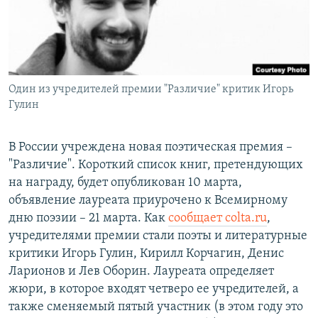
РАСПИСАНИЕ ВЕЩАНИЯ
ПОДПИШИТЕСЬ НА РАССЫЛКУ
СОЦИАЛЬНЫЕ СЕТИ
Один из учредителей премии "Различие" критик Игорь
Гулин
В России учреждена новая поэтическая премия –
"Различие". Короткий список книг, претендующих
Все сайты РСЕ/РС
на награду, будет опубликован 10 марта,
объявление лауреата приурочено к Всемирному
дню поэзии – 21 марта. Как
сообщает colta.ru
,
учредителями премии стали поэты и литературные
критики Игорь Гулин, Кирилл Корчагин, Денис
Ларионов и Лев Оборин. Лауреата определяет
жюри, в которое входят четверо ее учредителей, а
также сменяемый пятый участник (в этом году это