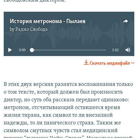
свободовским диктором:
История метронома - Пылаев
by
Радио Свобода
No media source currently available
0:00
1:52
Скачать медиафайл
В этих двух версиях разнятся воспоминания только
о том тексте, который должен был произносить
диктор, но суть оба рассказа передают одинаково:
метроном, отсчитывающий оставшееся время
жизни тирана, как символ то ли внезапной
надежды, то ли панического страха. Таким же
символом смутных чувств стал медицинский