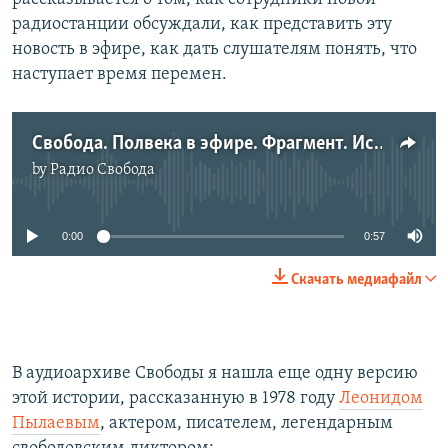
радиостанции обсуждали, как представить эту
новость в эфире, как дать слушателям понять, что
наступает время перемен.
Свобода. Полвека в эфире. Фрагмент. История метронома
by
Радио Свобода
No media source currently available
0:00
0:57
Скачать медиафайл
В аудиоархиве Свободы я нашла еще одну версию
этой истории, рассказанную в 1978 году
Леонидом
Пылаевым
, актером, писателем, легендарным