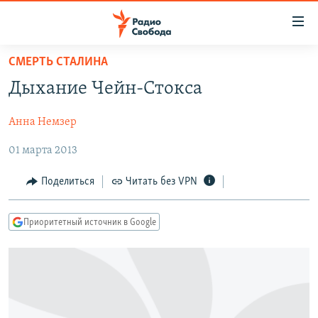
Ссылки
для
упрощенного
СМЕРТЬ СТАЛИНА
ПРОГРАММЫ
доступа
Дыхание Чейн-Стокса
ПОДКАСТЫ
Вернуться
к
Анна Немзер
АВТОРСКИЕ ПРОЕКТЫ
основному
01 марта 2013
ЦИТАТЫ СВОБОДЫ
содержанию
Вернутся
МНЕНИЯ
Поделиться
Читать без VPN
к
КУЛЬТУРА
главной
Приоритетный источник в Google
навигации
IDEL.РЕАЛИИ
Вернутся
КАВКАЗ.РЕАЛИИ
к
СЕВЕР.РЕАЛИИ
поиску
СИБИРЬ.РЕАЛИИ