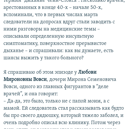
термин “дыхание Чейн-Стокса”. Несколько врачей,
арестованных в конце 40-х – начале 50-х,
вспоминали, что в первых числах марта
следователи на допросах вдруг стали заводить с
ними разговоры на медицинские темы –
описывали определенную инсультную
симптоматику, поверхностное прерывистое
дыханье – и спрашивали: как вы думаете, есть
шансы выжить у такого больного?
Я спрашиваю об этом эпизоде у
Любови
Мироновны Вовси
, дочери Мирона Семеновича
Вовси, одного из главных фигурантов в “деле
врачей”, и она говорит:
– Да-да, это было, только не с папой моим, а с
мамой. Ей следователь стал рассказывать как будто
бы про своего дядюшку, который тяжело заболел, и
очень подробно описал всю клинику. Потом через