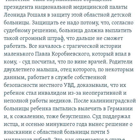
РАСПИСАНИЕ ВЕЩАНИЯ
президента национальной медицинской палаты
Леонида Рошаля в защиту этой областной детской
ПОДПИШИТЕСЬ НА РАССЫЛКУ
больницы. Защищать ее надо потому, что, согласно
судебному решению, больница должна выплатить
СОЦИАЛЬНЫЕ СЕТИ
такой огромный штраф, что дальше не сможет
работать. Все началось с трагической истории
маленького Павла Коробиевского, который впал в
кому, - суд посчитал, что по вине врачей. Родители
двухлетнего малыша, отец которого, по некоторым
Все сайты РСЕ/РС
данным, работает в службе собственной
безопасности местного УВД, доказывали, что их
ребенок стал инвалидом из-за неоперативной и
неполной работы медиков. После калининградской
больницы ребенка пытались вылечить в Германии
и, к сожалению, тоже безуспешно. Суд поддержал
истца, и осенью минувшего года вынес решение о
взыскании с областной больницы почти 5