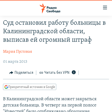
Ссылки
для
упрощенного
Суд остановил работу больницы в
ПРОГРАММЫ
доступа
Калининградской области,
ПОДКАСТЫ
Вернуться
выписав ей огромный штраф
к
АВТОРСКИЕ ПРОЕКТЫ
основному
Мария Пустовая
ЦИТАТЫ СВОБОДЫ
содержанию
Вернутся
01 марта 2013
МНЕНИЯ
к
КУЛЬТУРА
Поделиться
Читать без VPN
главной
навигации
IDEL.РЕАЛИИ
Вернутся
Приоритетный источник в Google
КАВКАЗ.РЕАЛИИ
к
СЕВЕР.РЕАЛИИ
В Калининградской области может закрыться
поиску
детская больница. В четверг на первой полосе
СИБИРЬ.РЕАЛИИ
"Известий" было опубликовано обращение