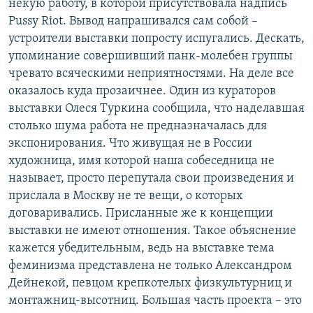
некую работу, в которой присутствовала надпись
РАСПИСАНИЕ ВЕЩАНИЯ
Pussy Riot. Вывод напрашивался сам собой –
ПОДПИШИТЕСЬ НА РАССЫЛКУ
устроители выставки попросту испугались. Дескать,
упоминание совершивший панк-молебен группы
чревато всяческими неприятностями. На деле все
СОЦИАЛЬНЫЕ СЕТИ
оказалось куда прозаичнее. Один из кураторов
выставки Олеся Туркина сообщила, что наделавшая
столько шума работа не предназначалась для
экспонирования. Что живущая не в России
художница, имя которой наша собеседница не
Все сайты РСЕ/РС
называет, просто перепутала свои произведения и
прислала в Москву не те вещи, о которых
договаривались. Присланные же к концепции
выставки не имеют отношения. Такое объяснение
кажется убедительным, ведь на выставке тема
феминизма представлена не только Александром
Дейнекой, певцом крепкотелых физкультурниц и
монтажниц-высотниц. Большая часть проекта – это