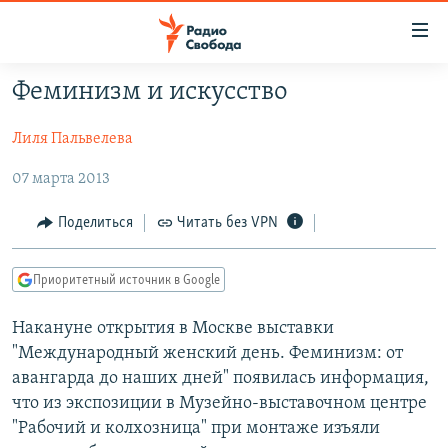
Ссылки
для
упрощенного
Феминизм и искусство
ПРОГРАММЫ
доступа
Лиля Пальвелева
ПОДКАСТЫ
Вернуться
к
АВТОРСКИЕ ПРОЕКТЫ
07 марта 2013
основному
ЦИТАТЫ СВОБОДЫ
содержанию
Поделиться
Читать без VPN
Вернутся
МНЕНИЯ
к
Приоритетный источник в Google
КУЛЬТУРА
главной
навигации
IDEL.РЕАЛИИ
Накануне открытия в Москве выставки
Вернутся
"Международный женский день. Феминизм: от
КАВКАЗ.РЕАЛИИ
к
авангарда до наших дней" появилась информация,
СЕВЕР.РЕАЛИИ
поиску
что из экспозиции в Музейно-выставочном центре
"Рабочий и колхозница" при монтаже изъяли
СИБИРЬ.РЕАЛИИ