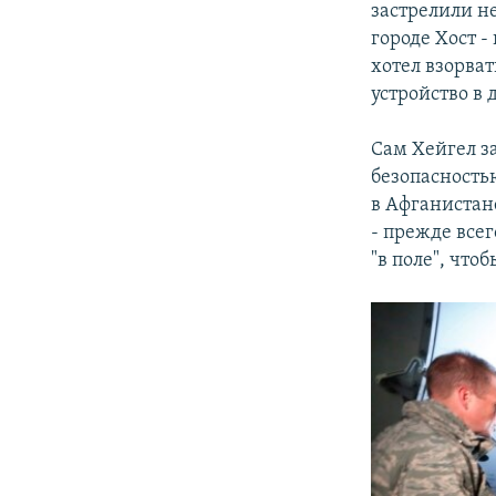
застрелили не
городе Хост -
хотел взорват
устройство в 
Сам Хейгел з
безопасность
в Афганистане
- прежде все
"в поле", что