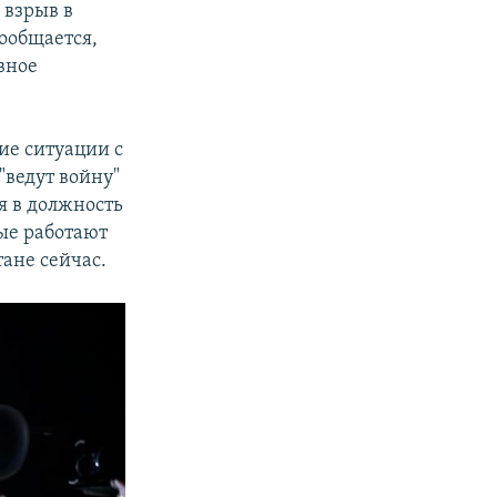
 взрыв в
сообщается,
ывное
ие ситуации с
ведут войну"
я в должность
ые работают
тане сейчас.