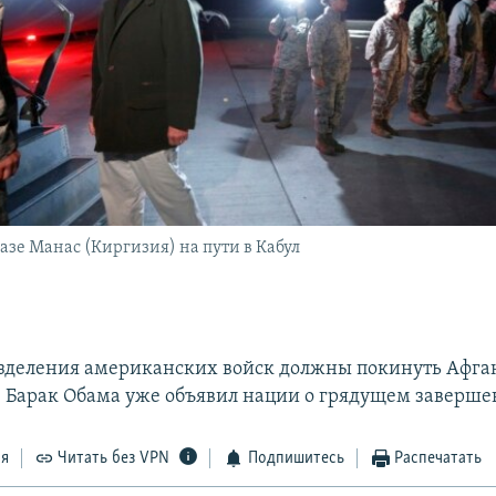
базе Манас (Киргизия) на пути в Кабул
зделения американских войск должны покинуть Афга
. Барак Обама уже объявил нации о грядущем заверш
ся
Читать без VPN
Подпишитесь
Распечатать