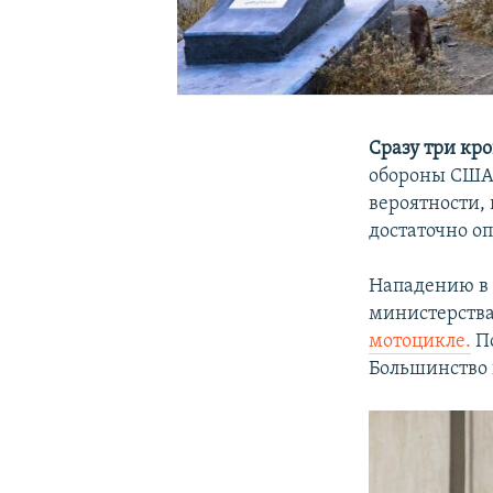
Сразу три кр
обороны США в
вероятности,
достаточно о
Нападению в 
министерства
мотоцикле.
По
Большинство 