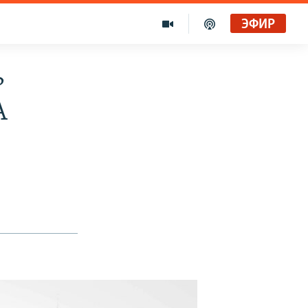
ЭФИР
ь
А