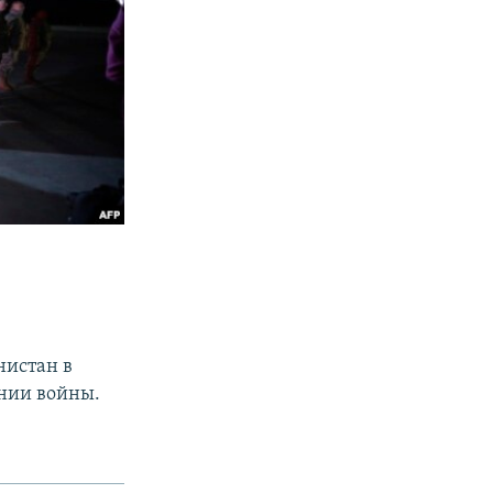
нистан в
ении войны.