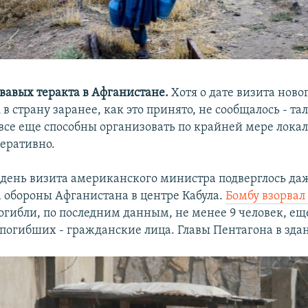
овавых теракта в Афганистане.
Хотя о дате визита ново
 страну заранее, как это принято, не сообщалось - та
 все еще способны организовать по крайней мере лока
перативно.
день визита американского министра подверглось да
 обороны Афганистана в центре Кабула.
Бомбу взорвал
гибли, по последним данным, не менее 9 человек, ещ
погибших - гражданские лица. Главы Пентагона в здан