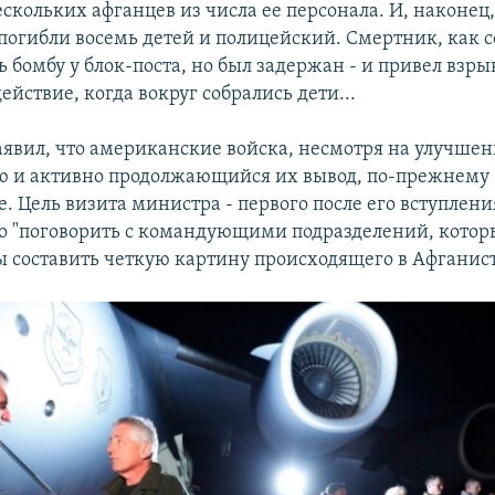
скольких афганцев из числа ее персонала. И, наконец,
 погибли восемь детей и полицейский. Смертник, как 
ь бомбу у блок-поста, но был задержан - и привел взр
действие, когда вокруг собрались дети...
аявил, что американские войска, несмотря на улучшен
ю и активно продолжающийся их вывод, по-прежнему "
. Цель визита министра - первого после его вступлени
го "поговорить с командующими подразделений, котор
бы составить четкую картину происходящего в Афганис