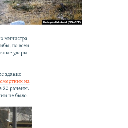
го министра
либы, по всей
льные удары
же здание
 смертник на
е 20 ранены.
ии не было.